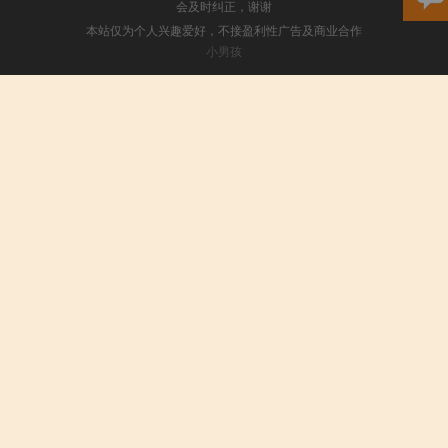
会及时纠正，谢谢
本站仅为个人兴趣爱好，不接盈利性广告及商业合作
小男孩