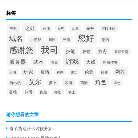
标签
之处
主机
光芒
云顶
元气
元素
可以通过
您好
域名
开原
您的
小游戏
属性
我司
感谢您
技能
方舟
攻略
星际争霸
游戏
服务器
武器
火线
热血传奇
洛克
玩家
网站
疫情
给您
王国
程序
绑定
续费
艾尔
角色
装备
萝卜
自己的
西游
请您
谷物
账号
都是
骑士
跑跑
猜你想看的文章
春节货运什么时候开始