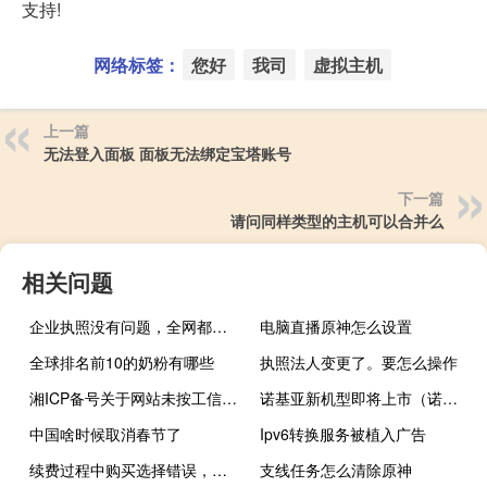
支持!
网络标签：
您好
我司
虚拟主机
上一篇
无法登入面板 面板无法绑定宝塔账号
下一篇
请问同样类型的主机可以合并么
相关问题
企业执照没有问题，全网都可以查询 为何审核失败
电脑直播原神怎么设置
全球排名前10的奶粉有哪些
执照法人变更了。要怎么操作
湘ICP备号关于网站未按工信部要求放置备案号的整改通知
诺基亚新机型即将上市（诺基亚新机型）
中国啥时候取消春节了
Ipv6转换服务被植入广告
续费过程中购买选择错误，已得到回复希望多余费用退回
支线任务怎么清除原神