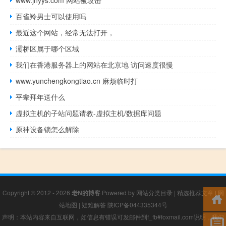
www.jnyys.com 网站被攻击
百雀羚男士可以使用吗
最近这个网站，经常无法打开，
灞桥区属于哪个区域
我们在香港服务器上的网站在北京地 访问速度很慢
www.yunchengkongtiao.cn 麻烦临时打
平辈拜年送什么
虚拟主机的子站问题请教-虚拟主机/数据库问题
原神设备锁怎么解除
Copyright © 2012 - 2026
老N的博客
Powered by
网站分类目录
|
精选推荐文章
|
网
站地图
|
疑难解答
陕ICP备044335344号
声明：本站内容来自互联网，如信息有错误可发邮件到f_fb#foxmail.com说明，我们