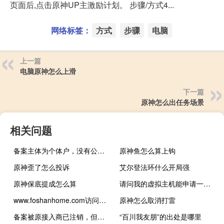
页面后,点击原神UP主激励计划。 步骤/方式4...
网络标签：
方式
步骤
电脑
上一篇
电脑原神怎么上滑
下一篇
原神怎么出任务场景
相关问题
备案主体为个体户，没有公章如何处理
原神鱼怎么算上钩
原神歪了怎么投诉
艾尔登法环什么开局强
原神保底提成怎么算
请问我的虚拟主机能申请一个独立IP吗
www.foshanhome.com访问量大吗？
原神怎么取消打雷
备案被原接入商已注销，但是无法重新备案
“百川我友朋”的出处是哪里