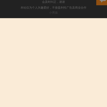
会及时纠正，谢谢
本站仅为个人兴趣爱好，不接盈利性广告及商业合作
小男孩