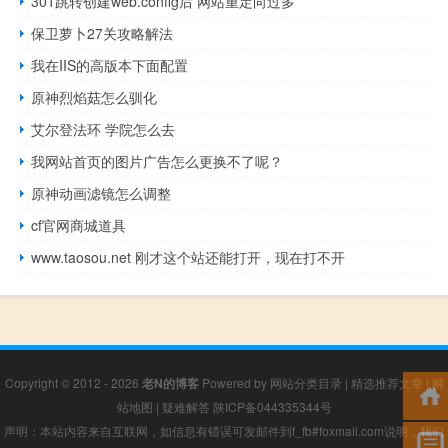
301跳转创建web.config后 网站重定向过多
保卫萝卜27关攻略解法
我在IIS的高版本下面配置
原神烈焰菇怎么驯化
艾尔登法环 学院怎么去
我网站首页的图片广告怎么更换不了呢？
原神动画滤镜怎么调整
cf官网商城道具
www.taosou.net 刚才这个站还能打开，现在打不开
Copyright © 2012 - 2026
老N的博客
Powered by
网站分类目录
|
精选推荐文章
|
网
站地图
|
疑难解答
陕ICP备044335344号
声明：本站内容来自互联网，如信息有错误可发邮件到f_fb#foxmail.com说明，我们