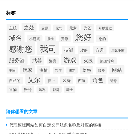
标签
之处
主机
光芒
云顶
元气
元素
可以通过
您好
域名
开原
您的
小游戏
属性
我司
感谢您
技能
方舟
攻略
星际争霸
游戏
服务器
武器
火线
热血传奇
洛克
玩家
网站
疫情
给您
王国
程序
绑定
续费
艾尔
角色
装备
萝卜
自己的
西游
请您
谷物
账号
都是
骑士
跑跑
猜你想看的文章
代理模版网站如何自定义导航条名称及对应的链接