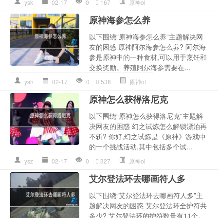
ysk
02-17
0
167
原神ol
原神海参怎么养
以下围绕“原神海参怎么养”主题解决网
友的困惑 原神阿尔海参怎么养? 阿尔海
参是原神中的一种食材,可以用于烹饪和
交换奖励。养殖阿尔海参需要在...
ysh
02-17
0
538
原神ol
原神怎么获得洛尼克
以下围绕“原神怎么获得洛尼克”主题解
决网友的困惑 幻之试炼怎么解锁漂泊再
不斩? 你好,幻之试炼是《原神》游戏中
的一个挑战活动,其中包括多个试...
ysz
02-17
0
327
原神ol
艾尔登法环去哪画符人多
以下围绕“艾尔登法环去哪画符人多”主
题解决网友的困惑 艾尔登法环全护符共
多少? 艾尔登法环的护符数量有11个。