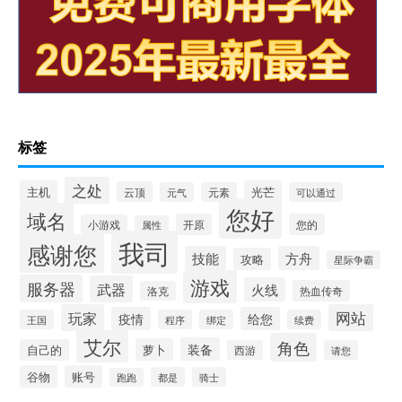
标签
之处
主机
光芒
云顶
元气
元素
可以通过
您好
域名
开原
您的
小游戏
属性
我司
感谢您
技能
方舟
攻略
星际争霸
游戏
服务器
武器
火线
热血传奇
洛克
玩家
网站
疫情
给您
王国
程序
绑定
续费
艾尔
角色
装备
萝卜
自己的
西游
请您
谷物
账号
都是
骑士
跑跑