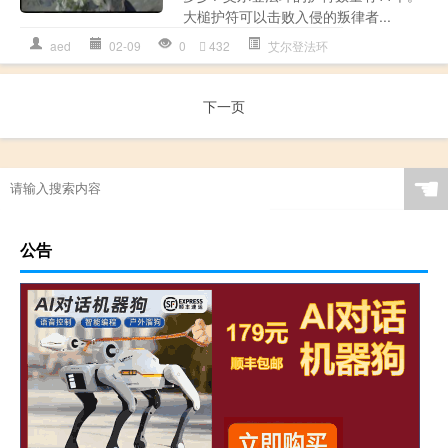
大槌护符可以击败入侵的叛律者...
aed
02-09
0
432
艾尔登法环
下一页
☚
公告