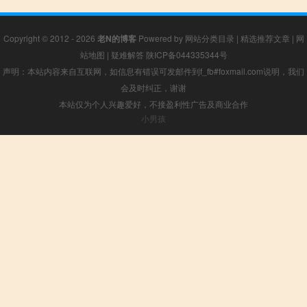
Copyright © 2012 - 2026
老N的博客
Powered by
网站分类目录
|
精选推荐文章
|
网
站地图
|
疑难解答
陕ICP备044335344号
声明：本站内容来自互联网，如信息有错误可发邮件到f_fb#foxmail.com说明，我们
会及时纠正，谢谢
本站仅为个人兴趣爱好，不接盈利性广告及商业合作
小男孩