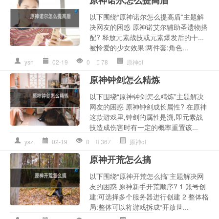
以下围绕“原神诺尔怎么提高盾”主题解
决网友的困惑 原神诺艾尔辅助圣遗物搭
配? 释放元素战技或元素爆发后的十...
被怜爱的少女效果:两件套:角色...
ysn
02-19
0
78
原神ol
原神钟剑怎么精炼
以下围绕“原神钟剑怎么精炼”主题解决
网友的困惑 原神钟剑成长属性? 在原神
这款游戏里,钟剑的属性是溯,即元素战
技造成伤害时有一定的概率重置该...
ysz
02-19
0
367
原神ol
原神开荒怎么搞
以下围绕“原神开荒怎么搞”主题解决网
友的困惑 原神新手开荒顺序? 1 账号创
建:可选择多个服务器进行创建 2 整体格
局:整体可以将游戏拆成“开放世...