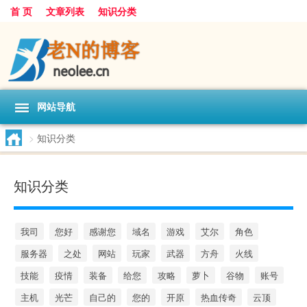
首 页
文章列表
知识分类
网站导航
>
知识分类
知识分类
我司
您好
感谢您
域名
游戏
艾尔
角色
服务器
之处
网站
玩家
武器
方舟
火线
技能
疫情
装备
给您
攻略
萝卜
谷物
账号
主机
光芒
自己的
您的
开原
热血传奇
云顶