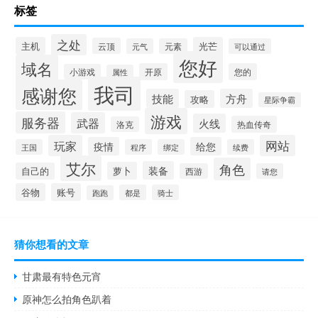
标签
之处
主机
光芒
云顶
元气
元素
可以通过
您好
域名
开原
您的
小游戏
属性
我司
感谢您
技能
方舟
攻略
星际争霸
游戏
服务器
武器
火线
热血传奇
洛克
玩家
网站
疫情
给您
王国
程序
绑定
续费
艾尔
角色
装备
萝卜
自己的
西游
请您
谷物
账号
都是
骑士
跑跑
猜你想看的文章
甘肃最有特色元宵
原神怎么拍角色趴着