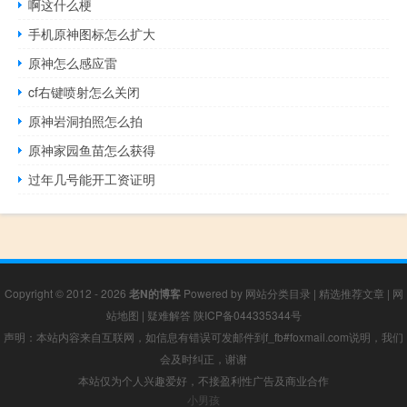
啊这什么梗
手机原神图标怎么扩大
原神怎么感应雷
cf右键喷射怎么关闭
原神岩洞拍照怎么拍
原神家园鱼苗怎么获得
过年几号能开工资证明
Copyright © 2012 - 2026
老N的博客
Powered by
网站分类目录
|
精选推荐文章
|
网
站地图
|
疑难解答
陕ICP备044335344号
声明：本站内容来自互联网，如信息有错误可发邮件到f_fb#foxmail.com说明，我们
会及时纠正，谢谢
本站仅为个人兴趣爱好，不接盈利性广告及商业合作
小男孩