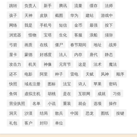
跳转
负责人
新手
腾讯
流量
缓存
法师
孩子
天神
皮肤
截图
华为
建站
游戏中
网络
我是
手机号
短信
金币
最强
按下
浏览器
怪物
宝塔
生化
客服
浪船
须弥
弓箭
画质
在线
僵尸
春节期间
地址
战斧
显卡
蒙德
好感度
法人
内存
唐代
静态
攻击力
机关
神像
元宵节
这是
法术
魔法
还不
电影
阿里
种子
雷电
天赋
风神
顺序
快照
域名注册
图标
法宝
诗人
苹果
密码
鱼饵
虚拟主机
胡桃
是在
互联网
成就
习俗
营业执照
名单
小说
重装
就会
选项
操作
洞天
沙漠
结局
散兵
中国
恐龙
图纸
按键
礼包
客户
封印
单位