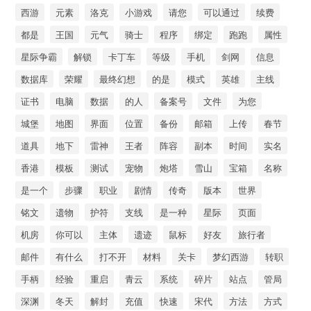
西游
元素
洛克
小游戏
请您
可以通过
续费
都是
王国
元气
骑士
程序
绑定
跑跑
属性
星际争霸
解锁
卡丁车
等级
手机
剑网
信息
数据库
荣耀
最终幻想
的是
模式
英雄
主线
证书
电脑
数据
的人
备案号
文件
为您
城堡
地图
界面
位置
备份
邮箱
上传
春节
道具
地下
雷神
王者
阵容
副本
时间
实名
香港
模板
测试
宠物
炮塔
雪山
宝箱
名称
是一个
步骤
职业
剧情
传奇
版本
世界
铭文
遗物
护符
支线
是一种
星际
页面
机房
你可以
主体
遗迹
鼠标
好友
旅行者
邮件
有什么
打不开
材料
关卡
梦幻西游
转职
手柄
经验
重启
青云
系统
碎片
站点
管局
深渊
冬天
解封
充值
快速
宋代
方法
方式