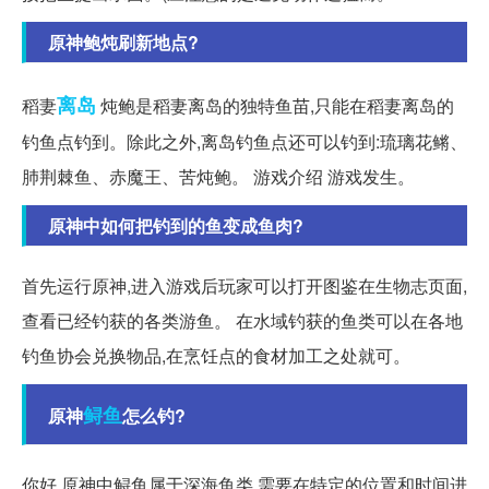
原神鲍炖刷新地点?
离岛
稻妻
炖鲍是稻妻离岛的独特鱼苗,只能在稻妻离岛的
钓鱼点钓到。除此之外,离岛钓鱼点还可以钓到:琉璃花鳉、
肺荆棘鱼、赤魔王、苦炖鲍。 游戏介绍 游戏发生。
原神中如何把钓到的鱼变成鱼肉?
首先运行原神,进入游戏后玩家可以打开图鉴在生物志页面,
查看已经钓获的各类游鱼。 在水域钓获的鱼类可以在各地
钓鱼协会兑换物品,在烹饪点的食材加工之处就可。
鲟鱼
原神
怎么钓?
你好,原神中鲟鱼属于深海鱼类,需要在特定的位置和时间进