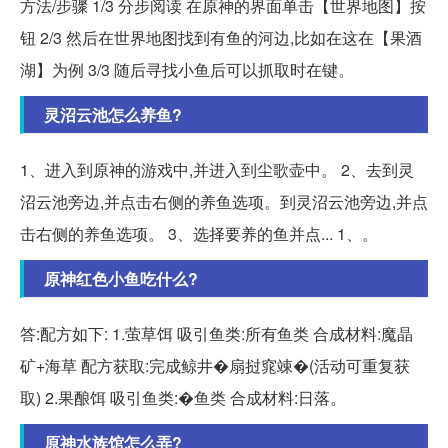
方法/步骤 1/3 分步阅读 在原神的界面单击【世界地图】按
钮 2/3 然后在世界地图找到有鱼的河边,比如在这在【果酒
湖】为例 3/3 随后寻找小鱼后可以抓取时在键。
灵沼云池怎么养鱼?
1、进入到原神的游戏中,并进入到尘歌壶中。 2、去到灵
沼云池旁边,并点击右侧的养鱼选项。到灵沼云池旁边,并点
击右侧的养鱼选项。 3、选择要养的鱼并点... 1、。
原神红色小鱼吃什么?
答:配方如下: 1.萤草饵 吸引鱼类:所有鱼类 合成材料:魔晶
矿+海草 配方获取:完成鲸井�扇挝窕竦�(活动可重复获
取) 2.果酿饵 吸引鱼类:�鱼类 合成材料:日落。
原神水族馆怎么弄?