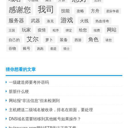
我司
感谢您
技能
方舟
攻略
星际争霸
游戏
服务器
武器
火线
热血传奇
洛克
玩家
网站
疫情
给您
王国
程序
绑定
续费
艾尔
角色
装备
萝卜
自己的
西游
请您
谷物
账号
都是
骑士
跑跑
猜你想看的文章
一级建造师要考外语吗
脏脏什么梗
网站报“非法信息”但未检测到
主机赠送二级域名被收录，排名在前面，要处理
DNS域名需要转移到其他账号如果操作？
bulaoyuan.com网站FTP无法正常下载