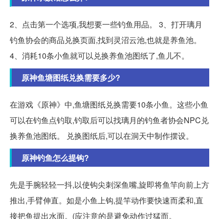
2、点击第一个选项,我想要一些钓鱼用品。 3、打开璃月
钓鱼协会的商品兑换页面,找到灵沼云池,也就是养鱼池。
4、消耗10条小鱼就可以兑换养鱼池图纸了,鱼儿不。
原神鱼塘图纸兑换需要多少?
在游戏《原神》中,鱼塘图纸兑换需要10条小鱼。这些小鱼
可以在钓鱼点钓取,钓取后可以找璃月的钓鱼者协会NPC兑
换养鱼池图纸。 兑换图纸后,可以在洞天中制作摆设。
原神钓鱼怎么提钩?
先是手腕轻轻一抖,以使钩尖刺深鱼嘴,旋即将鱼竿向前上方
推出,手臂伸直。如是小鱼上钩,提竿动作要快速而柔和,直
接把鱼提出水面。(应注意的是避免动作过猛而。