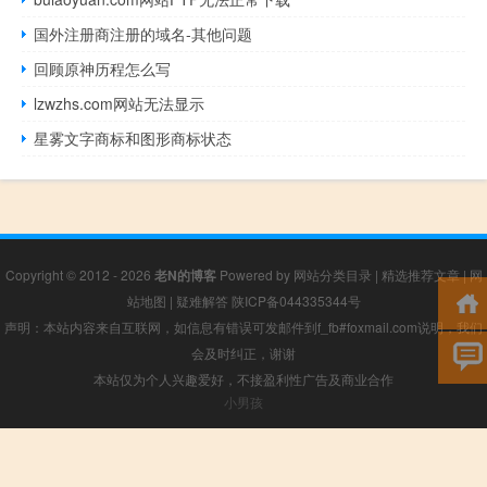
国外注册商注册的域名-其他问题
回顾原神历程怎么写
lzwzhs.com网站无法显示
星雾文字商标和图形商标状态
Copyright © 2012 - 2026
老N的博客
Powered by
网站分类目录
|
精选推荐文章
|
网
站地图
|
疑难解答
陕ICP备044335344号
声明：本站内容来自互联网，如信息有错误可发邮件到f_fb#foxmail.com说明，我们
会及时纠正，谢谢
本站仅为个人兴趣爱好，不接盈利性广告及商业合作
小男孩