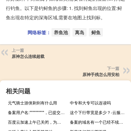
行钓鱼。以下是钓鲟鱼的步骤: 1. 找到鲟鱼出现的位置:鲟
鱼出现在特定的深海区域,需要在地图上找到标。
网络标签：
养鱼池
离岛
鲟鱼
上一篇
原神怎么连续超载
下一篇
原神手残怎么用安柏
相关问题
元气骑士游侠刺剑有什么用
中专和大专可以连读吗
备案用户名:**********，已提交注销备案，提示待上报
这个下行带宽是多少？-云服务器问题
百度云加速上午已关闭，为何网站还是有云加速
备案的域名有一个已经不续费，注销了，影响其他域名，如何操作