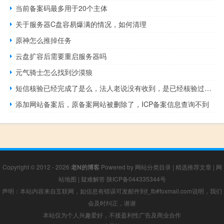
当前备案码最多用于20个主体
关于服务器C盘容易爆满的情况，如何清理
原神怎么推掉任务
云盘扩容后需要重启服务器吗
元气骑士怎么找到沙漠狼
短信核验已经完成了是么，法人老说没有收到，是已经核验过了么
添加网站备案后，原备案网站被删除了，ICP备案信息查询不到
Copyright © 2012 - 2026
老N的博客
Powered by
网站分类目录
|
精选推荐文章
|
网
站地图
|
疑难解答
陕ICP备044335344号
声明：本站内容来自互联网，如信息有错误可发邮件到f_fb#foxmail.com说明，我们
会及时纠正，谢谢
本站仅为个人兴趣爱好，不接盈利性广告及商业合作