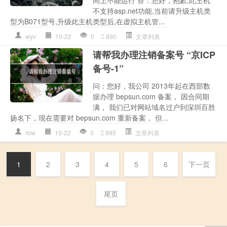
不支持asp.net功能,当前请升级主机类
型为B071型号,升级此主机类型后,在虚拟主机管...
wyv
10-22
0
890
文章列表
请帮我办理注销备案号 “京ICP
备号-1”
问：您好，我公司 2013年起在西部数
据办理 bepsun.com 备案， 因合同期
满， 我们已对网站域名过户到深圳百胜
扬名下，现在需要对 bepsun.com 重新备案， 但...
rbw
10-22
0
995
文章列表
1
2
3
4
5
6
下一页
尾页