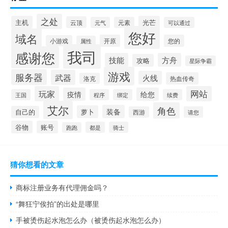
之处
主机
光芒
云顶
元气
元素
可以通过
您好
域名
开原
您的
小游戏
属性
我司
感谢您
技能
方舟
攻略
星际争霸
游戏
服务器
武器
火线
热血传奇
洛克
玩家
网站
疫情
给您
王国
程序
绑定
续费
艾尔
角色
装备
萝卜
自己的
西游
请您
谷物
账号
都是
骑士
跑跑
猜你想看的文章
商标注册业务有代理佣金吗？
“舞狂宁俟拍”的出处是哪里
手被烫伤起水泡怎么办（被烫伤起水泡怎么办）