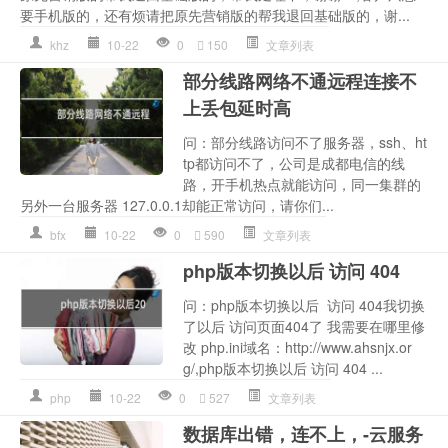
要手机版的，还有烦请把原先营销版的帮我退回基础版的，谢...
khz
10-22
0
150
文章列表
部分线路网络不通远程连接不
上丢包延时高
问：部分线路访问不了服务器，ssh、ht
tp都访问不了，公司是成都电信的线
路，开手机热点就能访问，同一集群的
另外一台服务器 127.0.0.1却能正常访问，请你们...
bfx
10-22
0
590
文章列表
php版本切换以后 访问 404
问：php版本切换以后 访问 404我切换
了以后 访问页面404了 我需要在哪里修
改 php.ini域名：http://www.ahsnjx.or
g/,php版本切换以后 访问 404 ...
php
10-22
0
527
文章列表
数据库出错，连不上，-云服务