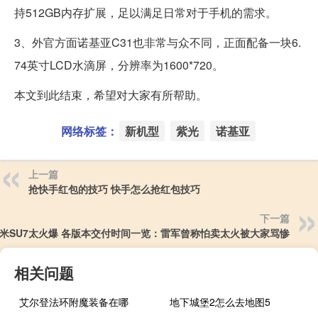
持512GB内存扩展，足以满足日常对于手机的需求。
3、外官方面诺基亚C31也非常与众不同，正面配备一块6.
74英寸LCD水滴屏，分辨率为1600*720。
本文到此结束，希望对大家有所帮助。
网络标签：
新机型
紫光
诺基亚
上一篇
抢快手红包的技巧 快手怎么抢红包技巧
下一篇
米SU7太火爆 各版本交付时间一览：雷军曾称怕卖太火被大家骂惨
相关问题
艾尔登法环附魔装备在哪
地下城堡2怎么去地图5