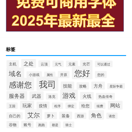
标签
之处
主机
光芒
云顶
元气
元素
可以通过
您好
域名
开原
您的
小游戏
属性
我司
感谢您
技能
方舟
攻略
星际争霸
游戏
服务器
武器
火线
热血传奇
洛克
玩家
网站
疫情
给您
王国
程序
绑定
续费
艾尔
角色
装备
萝卜
自己的
西游
请您
谷物
账号
都是
骑士
跑跑