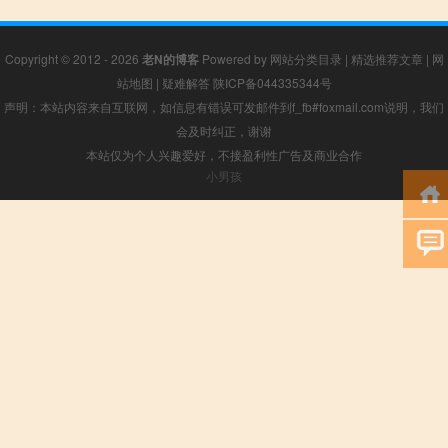
Copyright © 2012 - 2026
老N的博客
Powered by
网站分类目录
|
精选推荐文章
|
网
站地图
|
疑难解答
陕ICP备044335344号
声明：本站内容来自互联网，如信息有错误可发邮件到f_fb#foxmail.com说明，我们
会及时纠正，谢谢
本站仅为个人兴趣爱好，不接盈利性广告及商业合作
小男孩