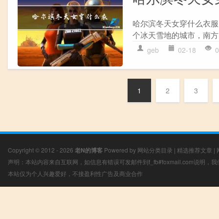
哈尔滨冬天女穿什么衣服
个冰天雪地的城市，南方
geb
02-18
0
1
2
3
Copyright © 2012 - 2026
老N的博客
Powered by
网站分类目录
|
精选推荐文章
|
声明：本站内容来自互联网，如信息有错误可发邮件到f_fb#foxmail.com说明
本站仅为个人兴趣爱好，不接盈利性广告及商业合作