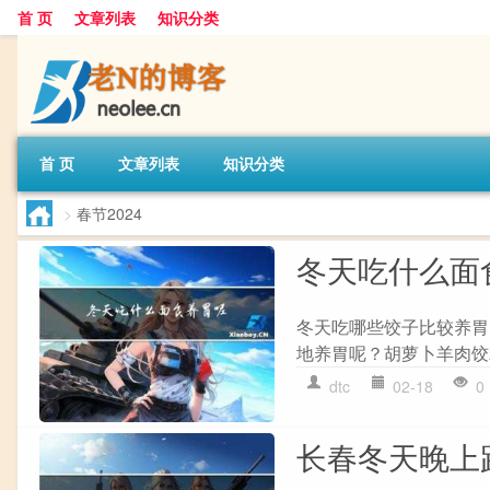
首 页
文章列表
知识分类
首 页
文章列表
知识分类
>
春节2024
冬天吃什么面
冬天吃哪些饺子比较养胃
地养胃呢？胡萝卜羊肉饺
dtc
02-18
0
长春冬天晚上