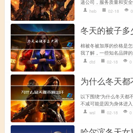
递公司，服务质量和安全
heb
02-18
0
冬天的被子多
棉被冬被加厚的价格是怎
我了解，一些知名品牌的冬被
dtd
02-18
0
为什么冬天都
以下围绕“为什么冬天都
不减可能是因为身体进入了
wsl
02-18
0
哈尔滨冬天女