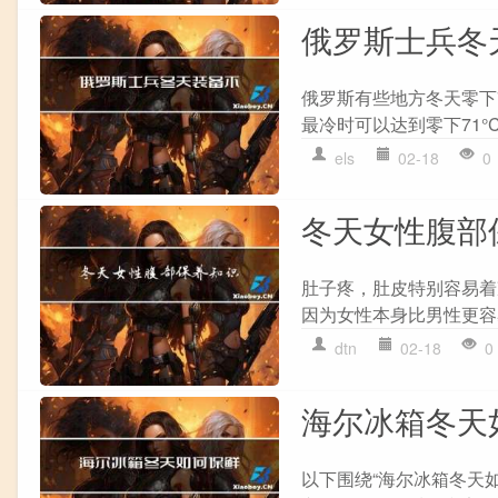
俄罗斯士兵冬
俄罗斯有些地方冬天零下
最冷时可以达到零下71°
els
02-18
0
冬天女性腹部
肚子疼，肚皮特别容易着
因为女性本身比男性更容
dtn
02-18
0
海尔冰箱冬天
以下围绕“海尔冰箱冬天