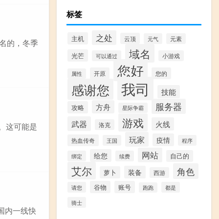
标签
之处
主机
云顶
元气
元素
出名的，冬季
域名
光芒
可以通过
小游戏
您好
开原
您的
属性
我司
感谢您
技能
服务器
方舟
攻略
星际争霸
游戏
武器
火线
洛克
。这可能是
玩家
疫情
热血传奇
王国
程序
网站
给您
自己的
绑定
续费
艾尔
角色
装备
萝卜
西游
谷物
账号
请您
都是
跑跑
骑士
国内一线快