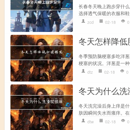
长春冬天晚上跑步穿什么
选择透气保暖的衣服和鞋
zcd
02-18
0
冬天怎样降低
冬季预防脑梗塞多吃洋葱
梗塞的状况。洋葱是一种
dtz
02-18
0
冬天为什么洗
冬天洗完澡后身上痒是什
肤因瞬间失水而瘙痒。在
dtw
02-18
0