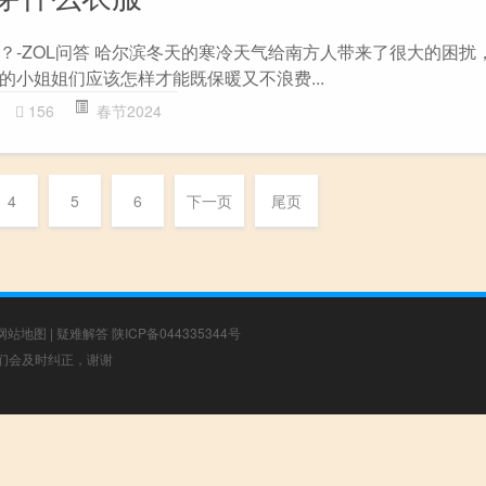
？-ZOL问答 哈尔滨冬天的寒冷天气给南方人带来了很大的困扰
的小姐姐们应该怎样才能既保暖又不浪费...
156
春节2024
4
5
6
下一页
尾页
网站地图
|
疑难解答
陕ICP备044335344号
，我们会及时纠正，谢谢