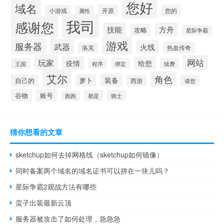
您好
域名
开原
您的
小游戏
属性
我司
感谢您
技能
方舟
攻略
星际争霸
游戏
服务器
武器
火线
热血传奇
洛克
玩家
网站
疫情
给您
王国
程序
绑定
续费
艾尔
角色
装备
萝卜
自己的
西游
请您
谷物
账号
都是
骑士
跑跑
猜你想看的文章
sketchup如何去掉网格线（sketchup如何镜像）
同时备案两个域名的域名证书可以拼在一块儿吗？
星际争霸2观战方法有哪些
蛮子出装最新云顶
服务器被攻击了如何处理，急急急