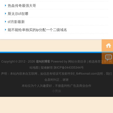
热血传奇最强大哥
斯太尔cf在哪
cf月影最新
能不能给单独买的ip分配一个二级域名
Copyright © 2012 - 2026
老N的博客
Powered by
网站分类目录
|
精选推荐文章
|
网
站地图
|
疑难解答
陕ICP备044335344号
声明：本站内容来自互联网，如信息有错误可发邮件到f_fb#foxmail.com说明，我们
会及时纠正，谢谢
本站仅为个人兴趣爱好，不接盈利性广告及商业合作
小男孩