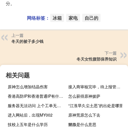
分。
网络标签：
冰箱
家电
自己的
上一篇
冬天的被子多少钱
下一篇
冬天女性腹部保养知识
相关问题
原神怎么增加结晶伤害
接入商审核完毕，待上报管局已有数日，请尽快协助审核
香港高防IP和香港普通IP有什么 别？
怎么获得原神披萨
服务器无法访问 上个工单无法回复了
“江淮旱久尘土恶”的出处是哪里
进入网站后，出现MY002
原神荒原怎么下去
技校上五年是什么学历
嬲嫐是什么意思