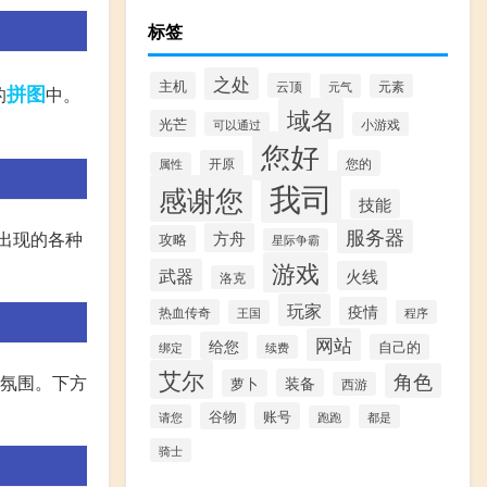
标签
之处
主机
云顶
元气
元素
拼图
的
中。
域名
光芒
可以通过
小游戏
您好
开原
您的
属性
我司
感谢您
技能
服务器
方舟
中出现的各种
攻略
星际争霸
游戏
武器
火线
洛克
玩家
疫情
热血传奇
王国
程序
网站
给您
自己的
绑定
续费
艾尔
角色
体氛围。下方
装备
萝卜
西游
谷物
账号
请您
都是
跑跑
骑士