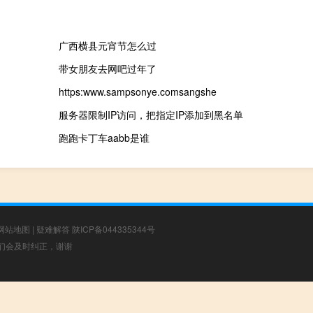
广西横县元宵节怎么过
带女朋友去网吧过年了
https:www.sampsonye.comsangshe
服务器限制IP访问，把指定IP添加到黑名单
跑跑卡丁车aabb是谁
网站地图
|
疑难解答
陕ICP备044335344号
，我们会及时纠正，谢谢