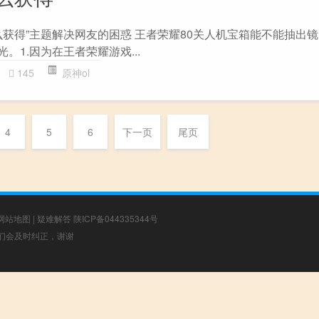
么获得”主题解决网友的困惑 王者荣耀80关人机宝箱能不能抽出
。1.因为在王者荣耀游戏...
145
原神ol
4
5
6
下一页
尾页
网站地图
|
疑难解答
陕ICP备044335344号
，我们会及时纠正，谢谢