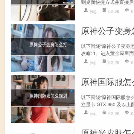
到桌面快捷方式并直接启动
ysg
02-26
0
原神公子变身
以下围绕“原神公子变身
攻略: 1、进入黄金屋里面
ysg
02-26
0
原神国际服怎
以下围绕“原神国际服怎么规
立显卡 GTX 950 及以上配置
ysg
02-26
0
原神光皮肤怎