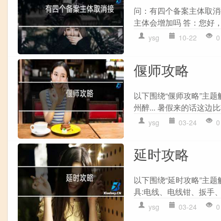
问：有四个备案主体取消
主体会增加吗 答：您好，
ysg
10-22
0
偃师攻略
以下围绕“偃师攻略”主
州醉... 暑假来的话这边比
ysg
03-24
0
延时攻略
以下围绕“延时攻略”主
具:电线、电线钳、扳手、
ysg
03-24
0