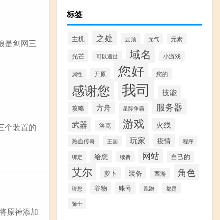
标签
之处
主机
云顶
元气
元素
逐狼是剑网三
域名
光芒
可以通过
小游戏
您好
开原
您的
属性
我司
感谢您
技能
服务器
方舟
攻略
星际争霸
游戏
武器
火线
洛克
三个装置的
玩家
疫情
热血传奇
王国
程序
网站
给您
自己的
绑定
续费
艾尔
角色
装备
萝卜
西游
谷物
账号
请您
都是
跑跑
骑士
要将原神添加