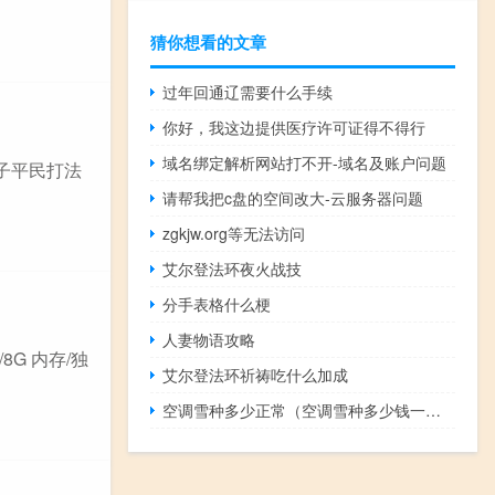
猜你想看的文章
过年回通辽需要什么手续
你好，我这边提供医疗许可证得不得行
域名绑定解析网站打不开-域名及账户问题
子平民打法
请帮我把c盘的空间改大-云服务器问题
zgkjw.org等无法访问
艾尔登法环夜火战技
分手表格什么梗
人妻物语攻略
8G 内存/独
艾尔登法环祈祷吃什么加成
空调雪种多少正常（空调雪种多少钱一瓶）