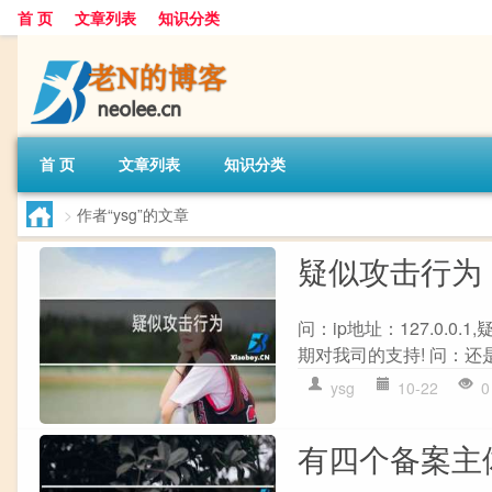
首 页
文章列表
知识分类
首 页
文章列表
知识分类
>
作者“ysg”的文章
疑似攻击行为
问：ip地址：127.0.
期对我司的支持! 问：还是
ysg
10-22
0
有四个备案主