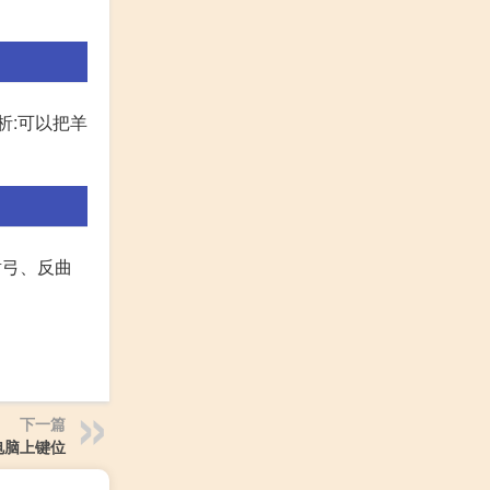
析:可以把羊
射弓、反曲
下一篇
电脑上键位