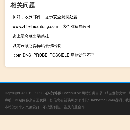
相关问题
你好，收到邮件，提示安全漏洞处置
www.zhifeinuantong.com，这个网站屏蔽可
史上最奇葩出装英雄
以前云顶之弈德玛最强出装
.com DNS_PROBE_POSSIBLE 网站访问不了
Copyright © 2012 - 2026
老N的博客
Powered by
网站分类目录
|
精选推荐文章
|
声明：本站内容来自互联网，如信息有错误可发邮件到f_fb#foxmail.com说明
本站仅为个人兴趣爱好，不接盈利性广告及商业合作