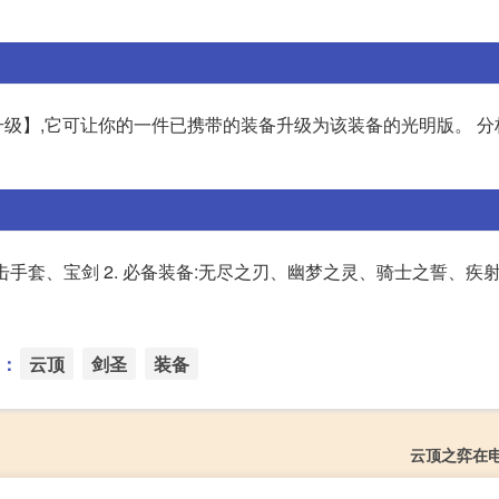
杰作升级】,它可让你的一件已携带的装备升级为该装备的光明版。 分
:暴击手套、宝剑 2. 必备装备:无尽之刃、幽梦之灵、骑士之誓、疾
：
云顶
剑圣
装备
云顶之弈在