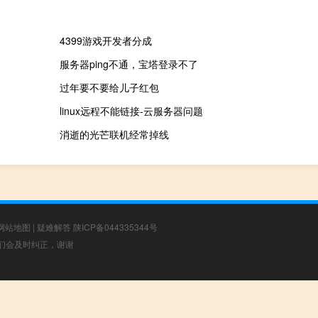
4399游戏开发者分成
服务器ping不通，宝塔登录不了
过年要不要给儿子红包
linux远程不能链接-云服务器问题
消逝的光芒联机经常掉线
网站地图
|
疑难解答
陕ICP备044335344号
，我们会及时纠正，谢谢