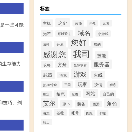
标签
之处
主机
云顶
元气
元素
下是一些可能
域名
光芒
可以通过
小游戏
您好
开原
您的
属性
我司
感谢您
技能
的生存能力
服务器
方舟
攻略
星际争霸
游戏
武器
火线
洛克
玩家
疫情
热血传奇
王国
程序
网站
给您
自己的
绑定
续费
艾尔
和技巧。剑
角色
装备
萝卜
西游
谷物
账号
请您
都是
跑跑
骑士