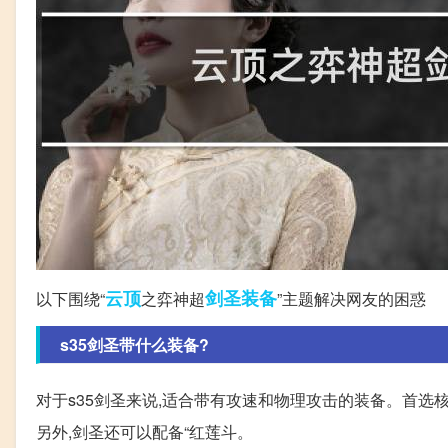
云顶
剑圣
装备
以下围绕“
之弈神超
”主题解决网友的困惑
s35剑圣带什么装备?
对于s35剑圣来说,适合带有攻速和物理攻击的装备。首选
另外,剑圣还可以配备“红莲斗。