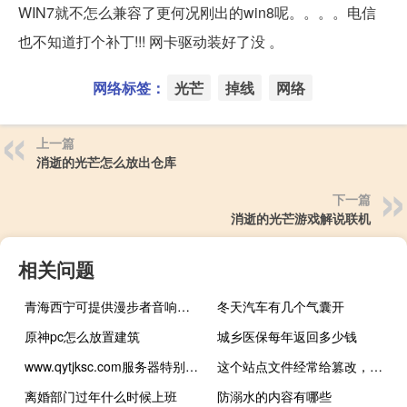
WIN7就不怎么兼容了更何况刚出的win8呢。。。。电信
也不知道打个补丁!!! 网卡驱动装好了没 。
网络标签：
光芒
掉线
网络
上一篇
消逝的光芒怎么放出仓库
下一篇
消逝的光芒游戏解说联机
相关问题
青海西宁可提供漫步者音响维修服务地址在哪
冬天汽车有几个气囊开
原神pc怎么放置建筑
城乡医保每年返回多少钱
www.qytjksc.com服务器特别不稳定，经常断断续续
这个站点文件经常给篡改，能不能根目录下的文件设置不能篡改？
离婚部门过年什么时候上班
防溺水的内容有哪些