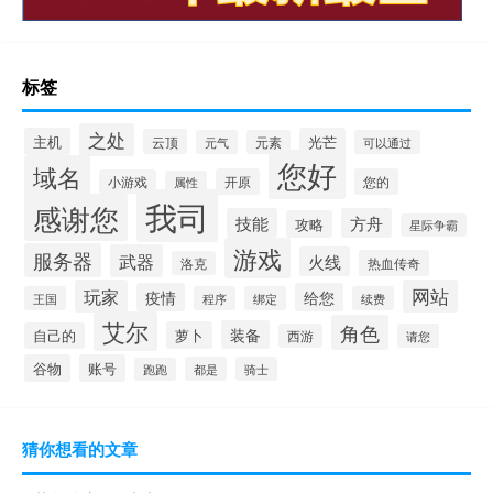
标签
之处
主机
光芒
云顶
元气
元素
可以通过
您好
域名
开原
您的
小游戏
属性
我司
感谢您
技能
方舟
攻略
星际争霸
游戏
服务器
武器
火线
热血传奇
洛克
玩家
网站
疫情
给您
王国
程序
绑定
续费
艾尔
角色
装备
萝卜
自己的
西游
请您
谷物
账号
都是
骑士
跑跑
猜你想看的文章