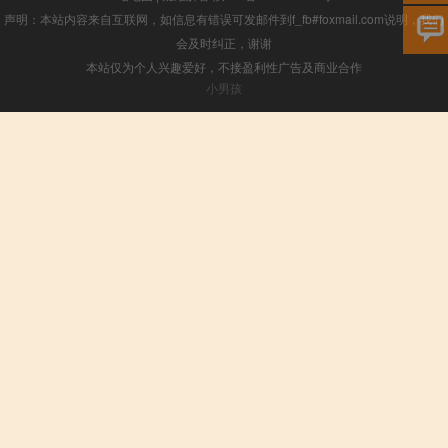
声明：本站内容来自互联网，如信息有错误可发邮件到f_fb#foxmail.com说明，我们
会及时纠正，谢谢
本站仅为个人兴趣爱好，不接盈利性广告及商业合作
小男孩