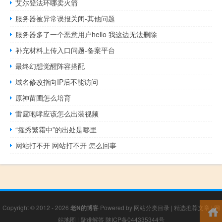
艾尔登法环哪卖火箭
服务器被异常误报关闭-其他问题
服务器多了一个恶意用户hello 我这边无法删除
补充材料上传入口问题-备案平台
最终幻想觉醒阵容搭配
域名修改指向IP后不能访问
原神苗圃怎么培育
雷霆咆哮应该怎么出装视频
“擢秀繁霜中”的出处是哪里
网站打不开 网站打不开 怎么回事
Copyright © 2012 - 2026
老N的博客
Powered by
网站分类目录
|
精选推荐文章
|
网
站地图
|
疑难解答
陕ICP备044335344号