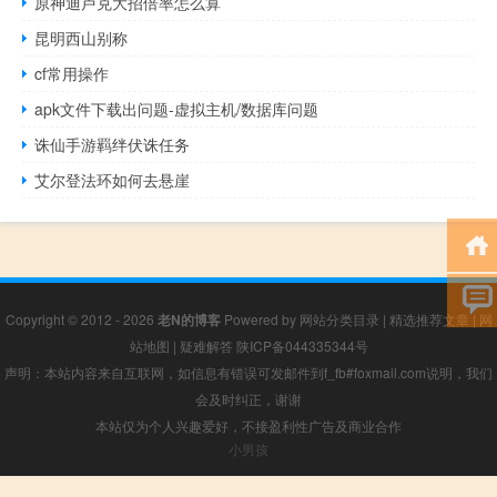
原神迪卢克大招倍率怎么算
昆明西山别称
cf常用操作
apk文件下载出问题-虚拟主机/数据库问题
诛仙手游羁绊伏诛任务
艾尔登法环如何去悬崖
Copyright © 2012 - 2026
老N的博客
Powered by
网站分类目录
|
精选推荐文章
|
网
站地图
|
疑难解答
陕ICP备044335344号
声明：本站内容来自互联网，如信息有错误可发邮件到f_fb#foxmail.com说明，我们
会及时纠正，谢谢
本站仅为个人兴趣爱好，不接盈利性广告及商业合作
小男孩