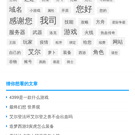
您好
域名
开原
您的
小游戏
属性
我司
感谢您
技能
方舟
攻略
星际争霸
游戏
服务器
武器
火线
热血传奇
洛克
玩家
网站
疫情
给您
王国
程序
绑定
续费
艾尔
角色
装备
萝卜
自己的
西游
请您
谷物
账号
都是
骑士
跑跑
猜你想看的文章
4399是一款什么游戏
最终幻想 世界观
艾尔登法环艾尔登之兽不会出血吗
造梦西游3寅虎怎么装备