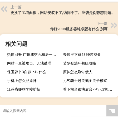
上一篇
更换了宝塔面板，网站安装不了,访问不了。应该是伪静态问题。
下一篇
你好2008服务器纯净版有什么 别啊
相关问题
热度回升 广州成交面积居一线城市首位
去哪里下载4399游戏盒
网站一直被攻击。无法处理
艾尔登法环初级攻略
保卫萝卜3白萝卜叫什么
原神怎么刷讨债人
手机上怎么登原神
元气骑士过关截图关卡模式
江苏省哪些学校扩招
看下前台很快后台不行-虚拟主机/数据库问题
☚