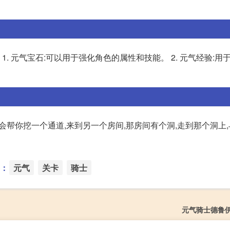
1. 元气宝石:可以用于强化角色的属性和技能。 2. 元气经验:用
,他会帮你挖一个通道,来到另一个房间,那房间有个洞,走到那个洞上,与
：
元气
关卡
骑士
元气骑士德鲁