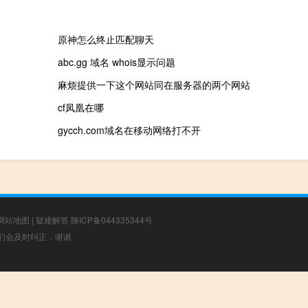
原神怎么终止匹配聊天
abc.gg 域名 whois显示问题
麻烦提供一下这个网站同在服务器的两个网站
cf凤凰在哪
gycch.com域名在移动网络打不开
网站地图
|
疑难解答
陕ICP备044335344号
，我们会及时纠正，谢谢