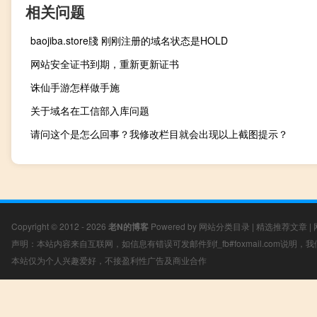
相关问题
baojiba.store牋 刚刚注册的域名状态是HOLD
网站安全证书到期，重新更新证书
诛仙手游怎样做手施
关于域名在工信部入库问题
请问这个是怎么回事？我修改栏目就会出现以上截图提示？
Copyright © 2012 - 2026
老N的博客
Powered by
网站分类目录
|
精选推荐文章
|
声明：本站内容来自互联网，如信息有错误可发邮件到f_fb#foxmail.com说明
本站仅为个人兴趣爱好，不接盈利性广告及商业合作