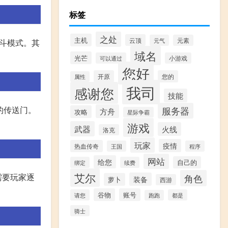
标签
之处
主机
云顶
元气
元素
战斗模式。其
域名
光芒
可以通过
小游戏
您好
开原
您的
属性
我司
感谢您
技能
卡的传送门。
服务器
方舟
攻略
星际争霸
游戏
武器
火线
洛克
玩家
疫情
热血传奇
王国
程序
网站
给您
自己的
绑定
续费
艾尔
需要玩家逐
角色
装备
萝卜
西游
谷物
账号
请您
都是
跑跑
骑士