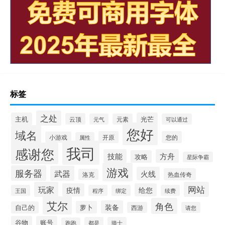
标签
之处
主机
光芒
云顶
元气
元素
可以通过
您好
域名
开原
您的
小游戏
属性
我司
感谢您
技能
方舟
攻略
星际争霸
游戏
服务器
武器
火线
热血传奇
洛克
玩家
网站
疫情
给您
王国
程序
绑定
续费
艾尔
角色
装备
萝卜
自己的
西游
请您
谷物
账号
都是
骑士
跑跑