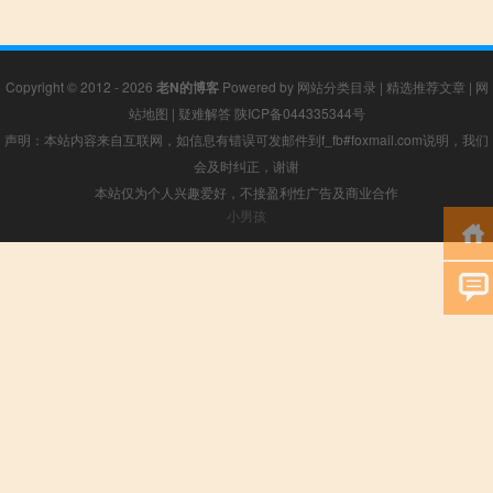
Copyright © 2012 - 2026
老N的博客
Powered by
网站分类目录
|
精选推荐文章
|
网
站地图
|
疑难解答
陕ICP备044335344号
声明：本站内容来自互联网，如信息有错误可发邮件到f_fb#foxmail.com说明，我们
会及时纠正，谢谢
本站仅为个人兴趣爱好，不接盈利性广告及商业合作
小男孩