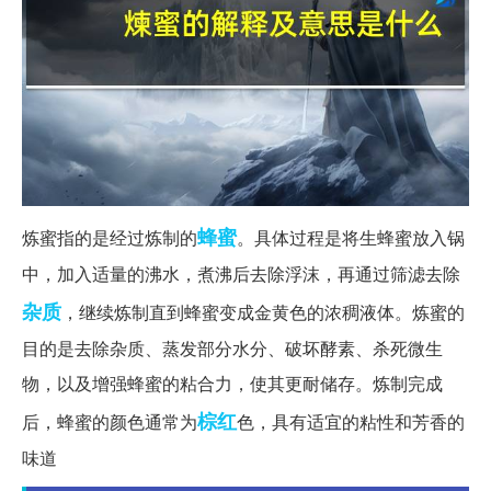
蜂蜜
炼蜜指的是经过炼制的
。具体过程是将生蜂蜜放入锅
中，加入适量的沸水，煮沸后去除浮沫，再通过筛滤去除
杂质
，继续炼制直到蜂蜜变成金黄色的浓稠液体。炼蜜的
目的是去除杂质、蒸发部分水分、破坏酵素、杀死微生
物，以及增强蜂蜜的粘合力，使其更耐储存。炼制完成
棕红
后，蜂蜜的颜色通常为
色，具有适宜的粘性和芳香的
味道