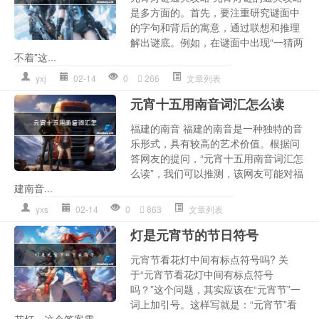
是多方面的。首先，要注重研究谜面中
的字句和背后的寓意，通过联想和推理
解出谜底。例如，在谜面中出现“一猜两
不着”这...
yxj
02-14
0
266
文章列表
元宵十五用南音词汇怎么读
福建的南音 福建的南音是一种独特的音
乐形式，具有较高的艺术价值。根据问
答网友的提问，“元宵十五用南音词汇怎
么读”，我们可以推测，该网友可能对福
建南音...
yxs
02-14
0
863
文章列表
灯是元宵节的节日符号
元宵节看花灯中间有标点符号吗? 关
于“元宵节看花灯中间有标点符号
吗？”这个问题，其实应该在“元宵节”一
词上加引号。这样写就是：“元宵节”看
花灯。这个答案需...