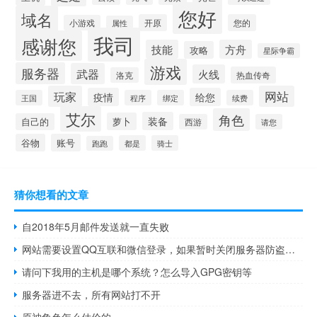
您好
域名
开原
您的
小游戏
属性
我司
感谢您
技能
方舟
攻略
星际争霸
游戏
服务器
武器
火线
热血传奇
洛克
玩家
网站
疫情
给您
王国
程序
绑定
续费
艾尔
角色
装备
萝卜
自己的
西游
请您
谷物
账号
都是
骑士
跑跑
猜你想看的文章
自2018年5月邮件发送就一直失败
网站需要设置QQ互联和微信登录，如果暂时关闭服务器防盗链和防
请问下我用的主机是哪个系统？怎么导入GPG密钥等
服务器进不去，所有网站打不开
原神角色怎么估价的