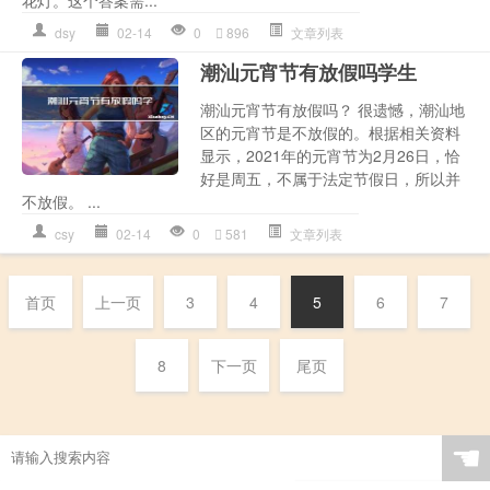
dsy
02-14
0
896
文章列表
潮汕元宵节有放假吗学生
潮汕元宵节有放假吗？ 很遗憾，潮汕地
区的元宵节是不放假的。根据相关资料
显示，2021年的元宵节为2月26日，恰
好是周五，不属于法定节假日，所以并
不放假。 ...
csy
02-14
0
581
文章列表
首页
上一页
3
4
5
6
7
8
下一页
尾页
☚