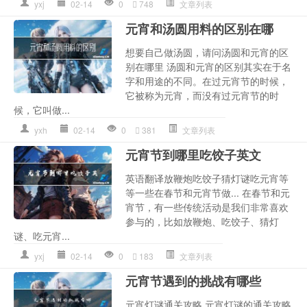
yxj
02-14
0
748
文章列表
元宵和汤圆用料的区别在哪
想要自己做汤圆，请问汤圆和元宵的区
别在哪里 汤圆和元宵的区别其实在于名
字和用途的不同。在过元宵节的时候，
它被称为元宵，而没有过元宵节的时
候，它叫做...
yxh
02-14
0
381
文章列表
元宵节到哪里吃饺子英文
英语翻译放鞭炮吃饺子猜灯谜吃元宵等
等一些在春节和元宵节做... 在春节和元
宵节，有一些传统活动是我们非常喜欢
参与的，比如放鞭炮、吃饺子、猜灯
谜、吃元宵...
yxj
02-14
0
183
文章列表
元宵节遇到的挑战有哪些
元宵灯谜通关攻略 元宵灯谜的通关攻略