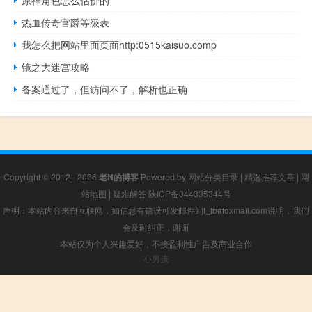
热血传奇官爵等级表
我怎么把网站里面页面http:0515kaisuo.comp
镜之大迷宫攻略
备案通过了，但访问不了，解析也正确
Copyright © 2012 - 2026
老N的博客
Powered by
网站分类目录
|
精选推荐文章
|
网
站地图
|
疑难解答
陕ICP备044335344号
声明：本站内容来自互联网，如信息有错误可发邮件到f_fb#foxmail.com说明，我们
会及时纠正，谢谢
本站仅为个人兴趣爱好，不接盈利性广告及商业合作
小男孩