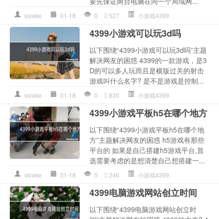
要先保证两台电脑在同一个局域网...
sslake
01-18
0
527
小游戏4399
4399小游戏可以玩3d吗
以下围绕“4399小游戏可以玩3d吗”主题
解决网友的困惑 4399的一款游戏，是3
D的可以多人玩而且是横版过关的射击
游戏叫什么名字? 是不是游戏是控制...
sslake
01-18
0
830
小游戏4399
4399小游戏平板h5在哪个地方
以下围绕“4399小游戏平板h5在哪个地
方”主题解决网友的困惑 h5游戏有那些
平台的 如果是自己搭建h5游戏平台,首
选需要考虑的是想清楚自己想搭建一...
sslake
01-18
0
246
小游戏4399
4399电脑游戏网站创立时间
以下围绕“4399电脑游戏网站创立时