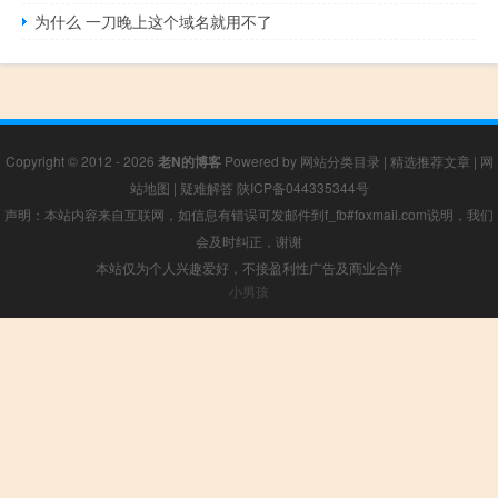
为什么 一刀晚上这个域名就用不了
Copyright © 2012 - 2026
老N的博客
Powered by
网站分类目录
|
精选推荐文章
|
网
站地图
|
疑难解答
陕ICP备044335344号
声明：本站内容来自互联网，如信息有错误可发邮件到f_fb#foxmail.com说明，我们
会及时纠正，谢谢
本站仅为个人兴趣爱好，不接盈利性广告及商业合作
小男孩