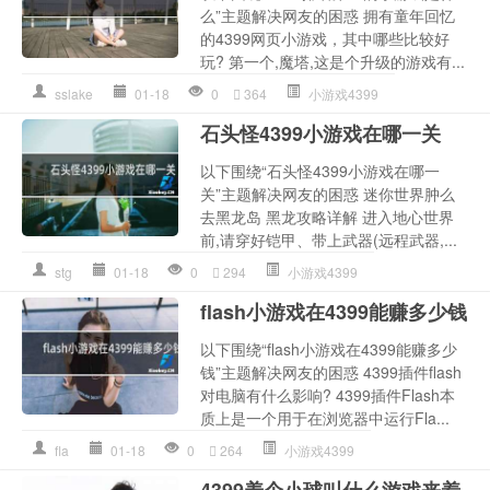
么”主题解决网友的困惑 拥有童年回忆
的4399网页小游戏，其中哪些比较好
玩? 第一个,魔塔,这是个升级的游戏有...
sslake
01-18
0
364
小游戏4399
石头怪4399小游戏在哪一关
以下围绕“石头怪4399小游戏在哪一
关”主题解决网友的困惑 迷你世界肿么
去黑龙岛 黑龙攻略详解 进入地心世界
前,请穿好铠甲、带上武器(远程武器,...
stg
01-18
0
294
小游戏4399
flash小游戏在4399能赚多少钱
以下围绕“flash小游戏在4399能赚多少
钱”主题解决网友的困惑 4399插件flash
对电脑有什么影响? 4399插件Flash本
质上是一个用于在浏览器中运行Fla...
fla
01-18
0
264
小游戏4399
4399养个小球叫什么游戏来着