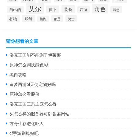
艾尔
角色
装备
萝卜
自己的
西游
请您
谷物
账号
都是
骑士
跑跑
猜你想看的文章
洛克王国能不能删了伊莱娜
原神怎么调技能色彩
黑街攻略
造梦西游ol天使宠物好吗
原神怎么看股价
洛克王国三系主宠怎么得
买怎么样的服务器可以备案网站
方舟生存进化吓人
cf手游刷枪贴吧