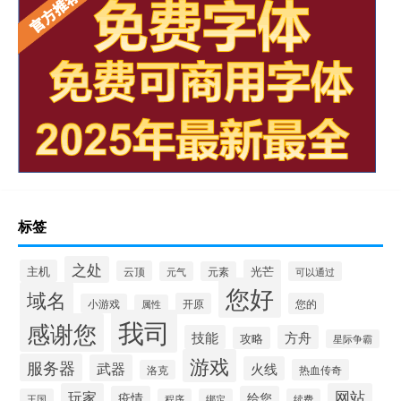
标签
之处
主机
光芒
云顶
元气
元素
可以通过
您好
域名
开原
您的
小游戏
属性
我司
感谢您
技能
方舟
攻略
星际争霸
游戏
服务器
武器
火线
热血传奇
洛克
玩家
网站
疫情
给您
王国
程序
绑定
续费