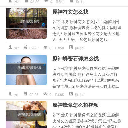
ysz
02-26
0
341
原神ol
原神符文怎么找
以下围绕“原神符文怎么找”主题解决网
友的困惑 原神调查兽围绕的符文从哪里
进去? 原神调查兽围绕的符文进去的地
方: 天人大陆。 经游玩原神游戏...
ysf
02-26
0
850
原神ol
原神解密石碑怎么找
以下围绕“原神解密石碑怎么找”主题解
决网友的困惑 原神达马山入口石碑解
密? 1 达马山入口石碑可以通过解密来
获得宝藏。2 解密方法是在石碑上找...
ysj
02-26
0
685
原神ol
原神镜像怎么拍视频
以下围绕“原神镜像怎么拍视频”主题解
决网友的困惑 原神42镜子怎么用? 在原
神中,42镜子指的是42级解锁的镜像功