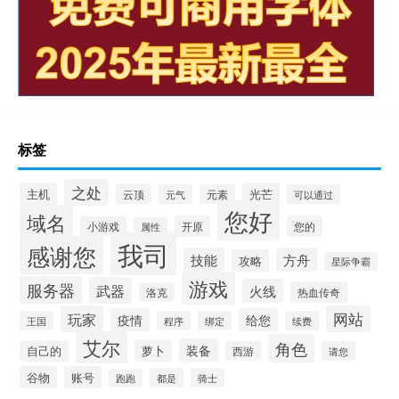
标签
之处
主机
光芒
云顶
元气
元素
可以通过
您好
域名
开原
您的
小游戏
属性
我司
感谢您
技能
方舟
攻略
星际争霸
游戏
服务器
武器
火线
热血传奇
洛克
玩家
网站
疫情
给您
王国
程序
绑定
续费
艾尔
角色
装备
萝卜
自己的
西游
请您
谷物
账号
都是
骑士
跑跑