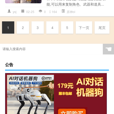
能,可以用来复制角色、武器和道具...
ysj
02-25
0
164
原神ol
1
2
3
4
5
下一页
尾页
☚
公告