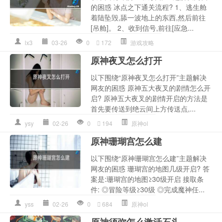
的困惑 冰点之下通关流程? 1、逃生舱
着陆坠毁,舔一波地上的东西,然后前往
[吊舱]。 2、收到信号,前往[应急...
lx3
03-26
0
172
游戏攻略
原神夜叉怎么打开
以下围绕“原神夜叉怎么打开”主题解决
网友的困惑 原神五大夜叉的剧情怎么开
启? 原神五大夜叉的剧情开启的方法是
首先要传送到绝云间上方传送点,...
ysy
02-26
0
194
原神ol
原神珊瑚宫怎么建
以下围绕“原神珊瑚宫怎么建”主题解决
网友的困惑 珊瑚宫的地图几级开启? 答
案是:珊瑚宫的地图≥30级开启 接取条
件: ◎冒险等级≥30级 ◎完成魔神任...
yss
02-26
0
684
原神ol
原神须弥怎么激活石头