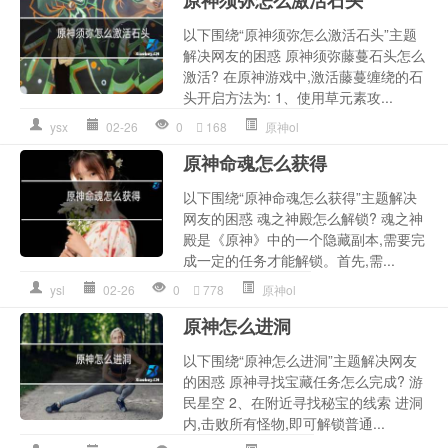
以下围绕“原神须弥怎么激活石头”主题
解决网友的困惑 原神须弥藤蔓石头怎么
激活? 在原神游戏中,激活藤蔓缠绕的石
头开启方法为: 1、使用草元素攻...
ysx
02-26
0
168
原神ol
原神命魂怎么获得
以下围绕“原神命魂怎么获得”主题解决
网友的困惑 魂之神殿怎么解锁? 魂之神
殿是《原神》中的一个隐藏副本,需要完
成一定的任务才能解锁。首先,需...
ysl
02-26
0
778
原神ol
原神怎么进洞
以下围绕“原神怎么进洞”主题解决网友
的困惑 原神寻找宝藏任务怎么完成? 游
民星空 2、在附近寻找秘宝的线索 进洞
内,击败所有怪物,即可解锁普通...