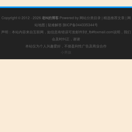
Copyright © 2012 - 2026
老N的博客
Powered by
网站分类目录
|
精选推荐文章
|
网
站地图
|
疑难解答
陕ICP备044335344号
声明：本站内容来自互联网，如信息有错误可发邮件到f_fb#foxmail.com说明，我们
会及时纠正，谢谢
本站仅为个人兴趣爱好，不接盈利性广告及商业合作
小男孩