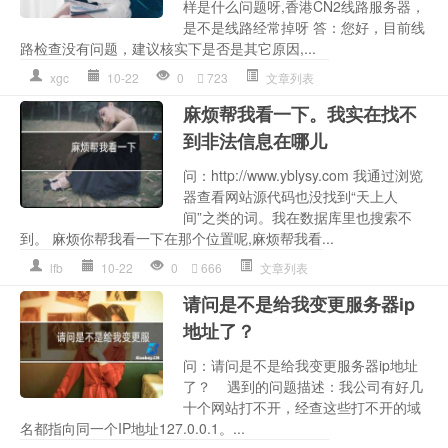
样是什么问题呀,香港CN2线路服务器，
是不是线路经常掉呀 答：您好，目前线
路检查没有问题，建议核实下是否是其它原因,...
xgc
10-22
0
723
文章列表
麻烦帮我看一下。我实在找不
到非法信息在哪儿
问：http://www.yblysy.com 我通过浏览
器查看网站源代码也没找到“天上人
间”之类的词。我在数据库里也搜索不
到。 麻烦你帮我看一下在那个位置呢,麻烦帮我看...
lfb
10-22
0
666
文章列表
请问是不是给我变更服务器ip
地址了？
问：请问是不是给我变更服务器ip地址
了？ 遇到的问题描述：我公司有好几
十个网站打不开，经查这些打不开的域
名都指向同一个IP地址127.0.0.1。...