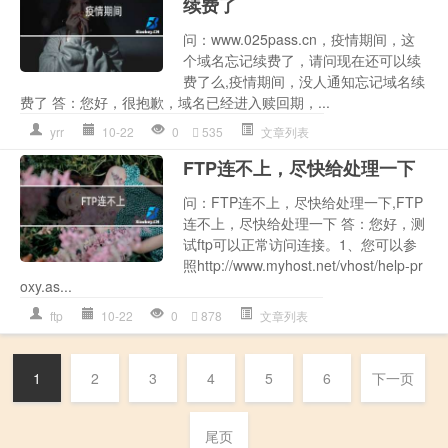
续费了
问：www.025pass.cn，疫情期间，这
个域名忘记续费了，请问现在还可以续
费了么,疫情期间，没人通知忘记域名续
费了 答：您好，很抱歉，域名已经进入赎回期，...
yrr
10-22
0
535
文章列表
FTP连不上，尽快给处理一下
问：FTP连不上，尽快给处理一下,FTP
连不上，尽快给处理一下 答：您好，测
试ftp可以正常访问连接。1、您可以参
照http://www.myhost.net/vhost/help-pr
oxy.as...
ftp
10-22
0
878
文章列表
1
2
3
4
5
6
下一页
尾页