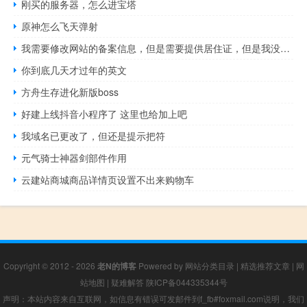
刚买的服务器，怎么进宝塔
原神怎么飞天弹射
我需要修改网站的备案信息，但是需要提供居住证，但是我没有居住
你到底几天才过年的英文
方舟生存进化新版boss
好建上线抖音小程序了 这里也给加上吧
我域名已更改了，但还是提示把符
元气骑士神器剑部件作用
云建站商城商品详情页设置不出来购物车
Copyright © 2012 - 2026
老N的博客
Powered by
网站分类目录
|
精选推荐文章
|
网
站地图
|
疑难解答
陕ICP备044335344号
声明：本站内容来自互联网，如信息有错误可发邮件到f_fb#foxmail.com说明，我们