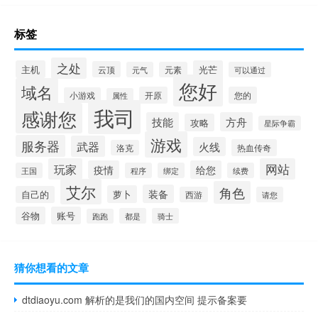
标签
之处
主机
光芒
云顶
元气
元素
可以通过
您好
域名
开原
您的
小游戏
属性
我司
感谢您
技能
方舟
攻略
星际争霸
游戏
服务器
武器
火线
热血传奇
洛克
玩家
网站
疫情
给您
王国
程序
绑定
续费
艾尔
角色
装备
萝卜
自己的
西游
请您
谷物
账号
都是
骑士
跑跑
猜你想看的文章
dtdiaoyu.com 解析的是我们的国内空间 提示备案要