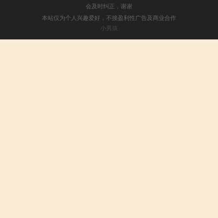
会及时纠正，谢谢
本站仅为个人兴趣爱好，不接盈利性广告及商业合作
小男孩