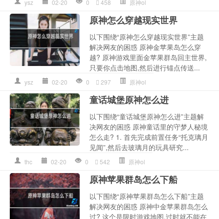
ysz
02-20
0
458
原神ol
原神怎么穿越现实世界
以下围绕“原神怎么穿越现实世界”主题
解决网友的困惑 原神金苹果岛怎么穿
越? 原神游戏里面金苹果群岛回主世界,
只要你点击地图,然后进行锚点传送...
ysz
02-20
0
297
原神ol
童话城堡原神怎么进
以下围绕“童话城堡原神怎么进”主题解
决网友的困惑 原神童话里的守梦人秘境
怎么走? 1. 首先完成前置任务“托克璃月
见闻”,然后去玻璃月的玩具研究...
thc
02-20
0
542
原神ol
原神苹果群岛怎么下船
以下围绕“原神苹果群岛怎么下船”主题
解决网友的困惑 原神中金苹果群岛怎么
过? 这个是限时游戏地图,过时就不能在