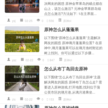
决网友的困惑 原神金苹果岛的瞄点都在
山上，该怎么激活? 元神金苹果群岛锚
点怎么激活?方法如下: 1在主界面...
ysj
02-25
0
556
原神ol
原神怎么从蓬蓬果
以下围绕“原神怎么从蓬蓬果”主题解决
网友的困惑 原神璃月蓬蓬果位置? 在原
神中,璃月蓬蓬果可以在璃月渔村附近的
树上找到。你可以通过以下步骤...
ysz
02-22
0
847
原神ol
怎么从布丁岛回去原神
以下围绕“怎么从布丁岛回去原神”主题
解决网友的困惑 原神布丁岛怎么走? 需
要进入原神游戏,打开地图,找到位于蒲
公英市区的璃月港,从璃月港乘坐...
zlc
02-22
0
153
原神ol
原神怎么寻找城堡