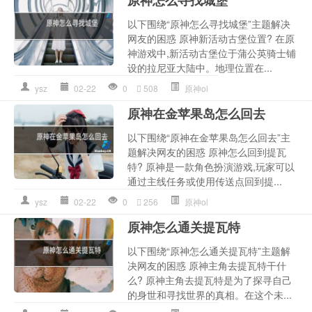
以下围绕“原神怎么寻找城堡”主题解决
网友的困惑 原神新活动古堡位置? 在原
神游戏中,新活动古堡位于蒲公英骑士铺
设的拉尼亚大陆中。地理位置在...
ysz
02-22
0
508
原神ol
原神在金苹果岛怎么回去
以下围绕“原神在金苹果岛怎么回去”主
题解决网友的困惑 原神怎么回到提瓦
特? 原神是一款角色扮演游戏,玩家可以
通过主线任务或使用传送点回到提...
ysz
02-22
0
256
原神ol
原神怎么通关提瓦特
以下围绕“原神怎么通关提瓦特”主题解
决网友的困惑 原神主角去提瓦特干什
么? 原神主角去提瓦特是为了探寻自己
的身世和寻找世界的真相。在这个未...