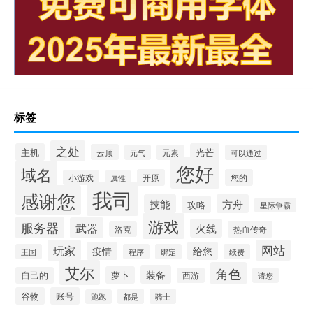
标签
之处
主机
光芒
云顶
元气
元素
可以通过
您好
域名
开原
您的
小游戏
属性
我司
感谢您
技能
方舟
攻略
星际争霸
游戏
服务器
武器
火线
热血传奇
洛克
玩家
网站
疫情
给您
王国
程序
绑定
续费
艾尔
角色
装备
萝卜
自己的
西游
请您
谷物
账号
都是
骑士
跑跑