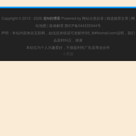
Copyright © 2012 - 2026
老N的博客
Powered by
网站分类目录
|
精选推荐文章
|
网
站地图
|
疑难解答
陕ICP备044335344号
声明：本站内容来自互联网，如信息有错误可发邮件到f_fb#foxmail.com说明，我们
会及时纠正，谢谢
本站仅为个人兴趣爱好，不接盈利性广告及商业合作
小男孩