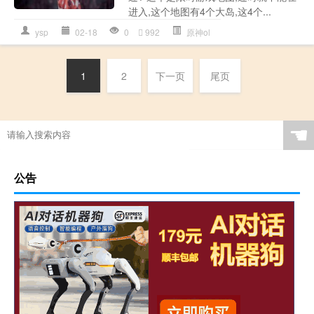
进入,这个地图有4个大岛,这4个...
ysp
02-18
0
992
原神ol
1
2
下一页
尾页
☚
公告