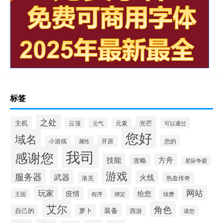
标签
之处
主机
光芒
云顶
元气
元素
可以通过
您好
域名
开原
您的
小游戏
属性
我司
感谢您
技能
方舟
攻略
星际争霸
游戏
服务器
武器
火线
热血传奇
洛克
玩家
网站
疫情
给您
王国
程序
绑定
续费
艾尔
角色
装备
萝卜
自己的
西游
请您