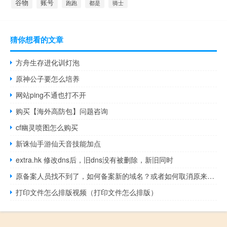
谷物
账号
都是
骑士
跑跑
猜你想看的文章
方舟生存进化训灯泡
原神公子要怎么培养
网站ping不通也打不开
购买【海外高防包】问题咨询
cf幽灵喷图怎么购买
新诛仙手游仙天音技能加点
extra.hk 修改dns后，旧dns没有被删除，新旧同时
原备案人员找不到了，如何备案新的域名？或者如何取消原来的备案
打印文件怎么排版视频（打印文件怎么排版）