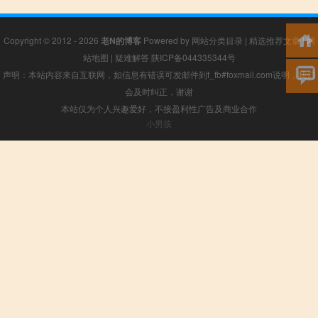
Copyright © 2012 - 2026
老N的博客
Powered by
网站分类目录
|
精选推荐文章
|
网
站地图
|
疑难解答
陕ICP备044335344号
声明：本站内容来自互联网，如信息有错误可发邮件到f_fb#foxmail.com说明，我们
会及时纠正，谢谢
本站仅为个人兴趣爱好，不接盈利性广告及商业合作
小男孩