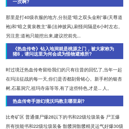
一次啊?
那里是打40级衣服的地方,分别是“暗之双头金刚”暴(天尊道
袍)和“暗之黄泉教主”暴(法神披风),刷怪间隔是6小时左右。
另注意:道袍只能挖出来,建议挖前先...
《热血传奇》钻入地洞就是桃源之门，被大家称为
猪8，请问这里为何会成为怪物避难所?
时过境迁热血传奇留给我们的只有往昔的回忆了,当年一起
在玛法征战的每一天,你们是否都刻骨铭心。新手村的银杏
树,石墓洞穴,祖玛寺庙等等,有了这些特色,才是... 人。
热血传奇手游幻境沃玛教主哪里刷?
比奇矿区 普通僵尸爆28以下的书和22级垃圾装备 尸王爆
所有技能书和22级垃圾装备 骷髅洞骷髅精灵运气好爆30级