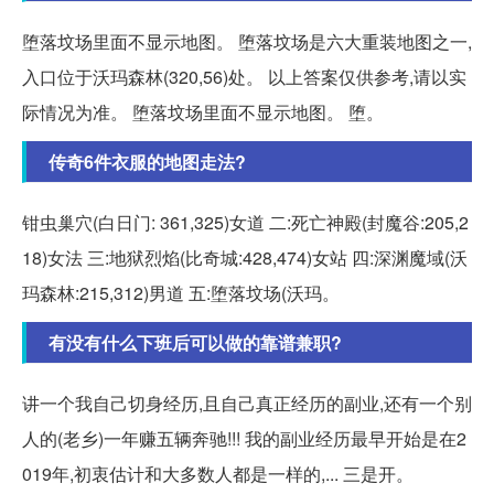
堕落坟场里面不显示地图。 堕落坟场是六大重装地图之一,
入口位于沃玛森林(320,56)处。 以上答案仅供参考,请以实
际情况为准。 堕落坟场里面不显示地图。 堕。
传奇6件衣服的地图走法?
钳虫巢穴(白日门: 361,325)女道 二:死亡神殿(封魔谷:205,2
18)女法 三:地狱烈焰(比奇城:428,474)女站 四:深渊魔域(沃
玛森林:215,312)男道 五:堕落坟场(沃玛。
有没有什么下班后可以做的靠谱兼职?
讲一个我自己切身经历,且自己真正经历的副业,还有一个别
人的(老乡)一年赚五辆奔驰!!! 我的副业经历最早开始是在2
019年,初衷估计和大多数人都是一样的,... 三是开。