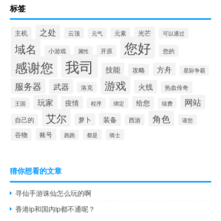
标签
之处
主机
光芒
云顶
元气
元素
可以通过
您好
域名
开原
您的
小游戏
属性
我司
感谢您
技能
方舟
攻略
星际争霸
游戏
服务器
武器
火线
热血传奇
洛克
玩家
网站
疫情
给您
王国
程序
绑定
续费
艾尔
角色
装备
萝卜
自己的
西游
请您
谷物
账号
都是
骑士
跑跑
猜你想看的文章
寻仙手游诛仙怎么玩的啊
香港ip和国内ip都不通呢？