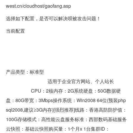
west.cn/cloudhost/gaofang.asp
选择如下配置，是否可以解决呗被攻击问题！
当前配置
产品类型：标准型
适用于企业官方网站、个人站长
CPU：2核内存：2G系统硬盘：50G数据硬
盘：80G带宽：3Mbps操作系统：Win2008 64位(预装php
sql2008,建议≥3G内存)[强烈推荐]线路：香港高防防护值：
100G存储模式：高性能
云盘
服务标准：
西部数码
基础服务
云快照：基础云快照购买量：1个月x 1台集群ID：