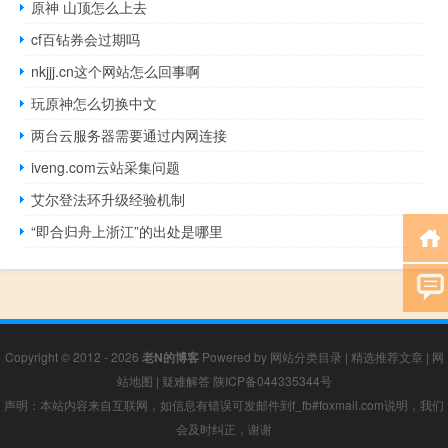
原神 山顶怎么上去
cf百钻券会过期吗
nkjjj.cn这个网站怎么回事啊
玩原神怎么切换中文
两台云服务器需要通过内网连接
iveng.com云站采集问题
艾尔登法环升级经验机制
“即合归舟上浙江”的出处是哪里
Copyright © 2012 - 2026
老N的博客
Powered by
网站分类目录
|
精选推荐文章
|
网
站地图
|
疑难解答
陕ICP备044335344号
声明：本站内容来自互联网，如信息有错误可发邮件到f_fb#foxmail.com说明，我们
会及时纠正，谢谢