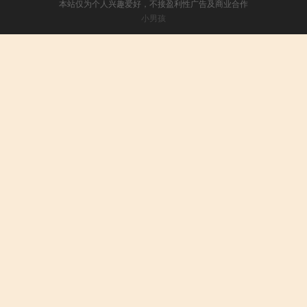
本站仅为个人兴趣爱好，不接盈利性广告及商业合作
小男孩