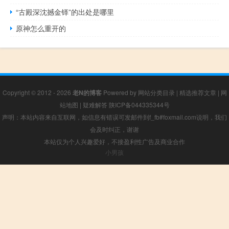
“古殿深沈撼金铎”的出处是哪里
原神怎么重开的
Copyright © 2012 - 2026
老N的博客
Powered by
网站分类目录
|
精选推荐文章
|
网
站地图
|
疑难解答
陕ICP备044335344号
声明：本站内容来自互联网，如信息有错误可发邮件到f_fb#foxmail.com说明，我们
会及时纠正，谢谢
本站仅为个人兴趣爱好，不接盈利性广告及商业合作
小男孩