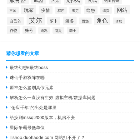
热血传奇
洛克
玩家
网站
疫情
给您
王国
程序
绑定
续费
艾尔
角色
装备
萝卜
自己的
西游
请您
谷物
账号
都是
骑士
跑跑
猜你想看的文章
最终幻想6最终boss
诛仙手游双阵在哪
原神怎么鉴别真假元素
解析怎么一直没有生效-虚拟主机/数据库问题
“俯应千年”的出处是哪里
给换到mssql2000版本，机房不变
星际争霸最低单位
lllshop.duohaode.com 网站打不开了？