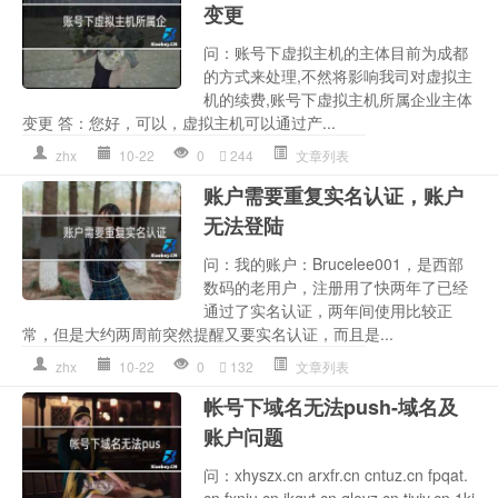
变更
问：账号下虚拟主机的主体目前为成都
的方式来处理,不然将影响我司对虚拟主
机的续费,账号下虚拟主机所属企业主体
变更 答：您好，可以，虚拟主机可以通过产...
zhx
10-22
0
244
文章列表
账户需要重复实名认证，账户
无法登陆
问：我的账户：Brucelee001，是西部
数码的老用户，注册用了快两年了已经
通过了实名认证，两年间使用比较正
常，但是大约两周前突然提醒又要实名认证，而且是...
zhx
10-22
0
132
文章列表
帐号下域名无法push-域名及
账户问题
问：xhyszx.cn arxfr.cn cntuz.cn fpqat.
cn fxniu.cn ikgyt.cn qlevz.cn tivjy.cn 1kj