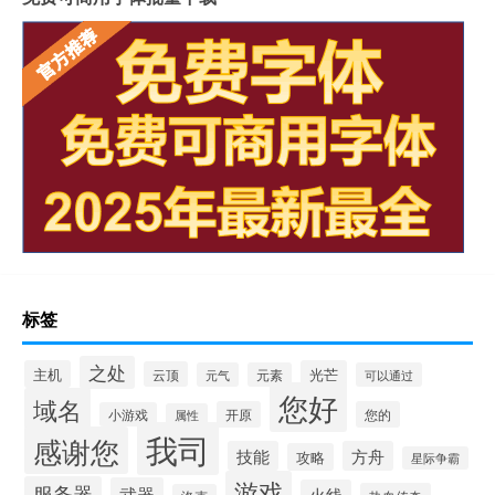
标签
之处
主机
光芒
云顶
元气
元素
可以通过
您好
域名
开原
您的
小游戏
属性
我司
感谢您
技能
方舟
攻略
星际争霸
游戏
服务器
武器
火线