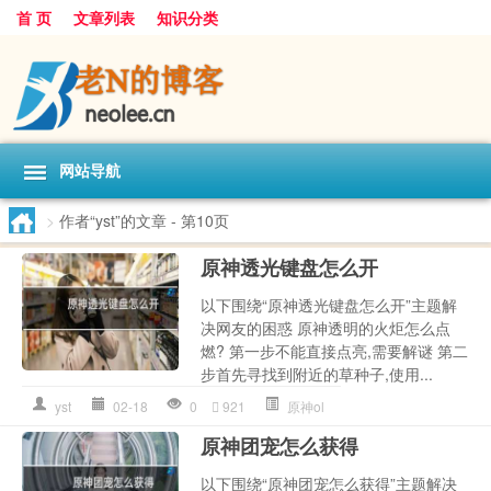
首 页
文章列表
知识分类
网站导航
>
作者“yst”的文章
- 第10页
原神透光键盘怎么开
以下围绕“原神透光键盘怎么开”主题解
决网友的困惑 原神透明的火炬怎么点
燃? 第一步不能直接点亮,需要解谜 第二
步首先寻找到附近的草种子,使用...
yst
02-18
0
921
原神ol
原神团宠怎么获得
以下围绕“原神团宠怎么获得”主题解决