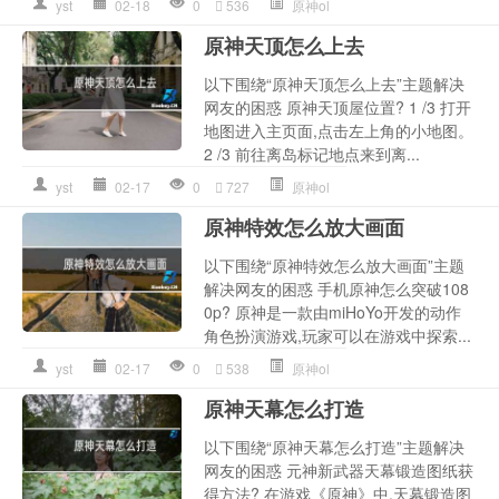
yst
02-18
0
536
原神ol
原神天顶怎么上去
以下围绕“原神天顶怎么上去”主题解决
网友的困惑 原神天顶屋位置? 1 /3 打开
地图进入主页面,点击左上角的小地图。
2 /3 前往离岛标记地点来到离...
yst
02-17
0
727
原神ol
原神特效怎么放大画面
以下围绕“原神特效怎么放大画面”主题
解决网友的困惑 手机原神怎么突破108
0p? 原神是一款由miHoYo开发的动作
角色扮演游戏,玩家可以在游戏中探索...
yst
02-17
0
538
原神ol
原神天幕怎么打造
以下围绕“原神天幕怎么打造”主题解决
网友的困惑 元神新武器天幕锻造图纸获
得方法? 在游戏《原神》中,天幕锻造图