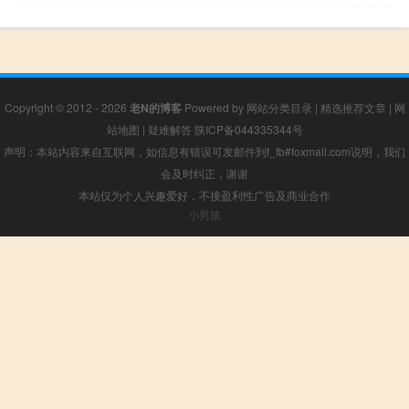
Copyright © 2012 - 2026
老N的博客
Powered by
网站分类目录
|
精选推荐文章
|
网
站地图
|
疑难解答
陕ICP备044335344号
声明：本站内容来自互联网，如信息有错误可发邮件到f_fb#foxmail.com说明，我们
会及时纠正，谢谢
本站仅为个人兴趣爱好，不接盈利性广告及商业合作
小男孩