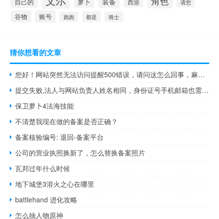
角色
装备
萝卜
自己的
西游
请您
谷物
账号
都是
骑士
跑跑
猜你想看的文章
您好！网站突然无法访问提醒500错误，请问这怎么回事，麻烦帮
提交失败,法人与网站负责人姓名相同，身份证号手机邮箱也需要相
保卫萝卜4法海技能
不清楚我现在做的备案是否正确？
备案核验编号: 退回-备案平台
公司的营业执照换新了，怎么替换备案照片
瓦邦过年什么时候
地下城堡3溶火之心在哪里
battlehand 进化攻略
怎么抽人物原神