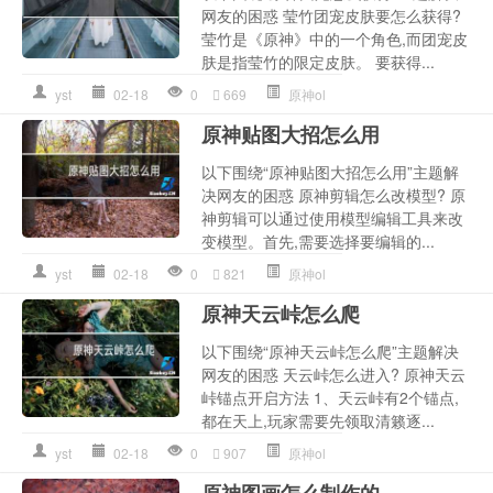
网友的困惑 莹竹团宠皮肤要怎么获得?
莹竹是《原神》中的一个角色,而团宠皮
肤是指莹竹的限定皮肤。 要获得...
yst
02-18
0
669
原神ol
原神贴图大招怎么用
以下围绕“原神贴图大招怎么用”主题解
决网友的困惑 原神剪辑怎么改模型? 原
神剪辑可以通过使用模型编辑工具来改
变模型。首先,需要选择要编辑的...
yst
02-18
0
821
原神ol
原神天云峠怎么爬
以下围绕“原神天云峠怎么爬”主题解决
网友的困惑 天云峠怎么进入? 原神天云
峠锚点开启方法 1、天云峠有2个锚点,
都在天上,玩家需要先领取清籁逐...
yst
02-18
0
907
原神ol
原神图画怎么制作的