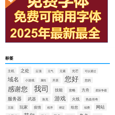
标签
之处
主机
光芒
云顶
元气
元素
可以通过
您好
域名
开原
您的
小游戏
属性
我司
感谢您
技能
方舟
攻略
星际争霸
游戏
服务器
武器
火线
热血传奇
洛克
玩家
网站
疫情
给您
王国
程序
绑定
续费
艾尔