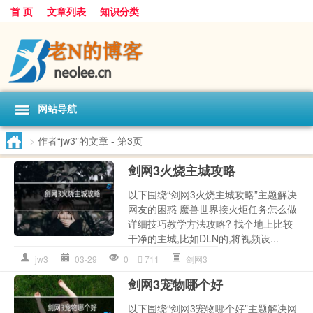
首 页
文章列表
知识分类
网站导航
>
作者“jw3”的文章
- 第3页
剑网3火烧主城攻略
以下围绕“剑网3火烧主城攻略”主题解决
网友的困惑 魔兽世界接火炬任务怎么做
详细技巧教学方法攻略? 找个地上比较
干净的主城,比如DLN的,将视频设...
jw3
03-29
0
711
剑网3
剑网3宠物哪个好
以下围绕“剑网3宠物哪个好”主题解决网