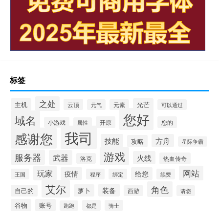
标签
之处
主机
光芒
云顶
元气
元素
可以通过
您好
域名
开原
您的
小游戏
属性
我司
感谢您
技能
方舟
攻略
星际争霸
游戏
服务器
武器
火线
热血传奇
洛克
玩家
网站
疫情
给您
王国
程序
绑定
续费
艾尔
角色
装备
萝卜
自己的
西游
请您
谷物
账号
都是
骑士
跑跑