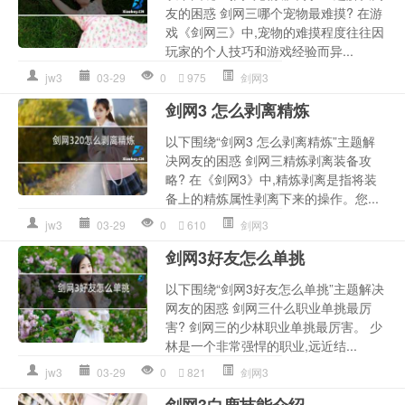
友的困惑 剑网三哪个宠物最难摸? 在游
戏《剑网三》中,宠物的难摸程度往往因
玩家的个人技巧和游戏经验而异...
jw3
03-29
0
975
剑网3
剑网3 怎么剥离精炼
以下围绕“剑网3 怎么剥离精炼”主题解
决网友的困惑 剑网三精炼剥离装备攻
略? 在《剑网3》中,精炼剥离是指将装
备上的精炼属性剥离下来的操作。您...
jw3
03-29
0
610
剑网3
剑网3好友怎么单挑
以下围绕“剑网3好友怎么单挑”主题解决
网友的困惑 剑网三什么职业单挑最厉
害? 剑网三的少林职业单挑最厉害。 少
林是一个非常强悍的职业,远近结...
jw3
03-29
0
821
剑网3
剑网3白鹿技能介绍