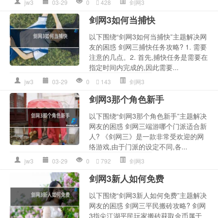
jw3
03-29
0
428
剑网3
剑网3如何当捕快
以下围绕“剑网3如何当捕快”主题解决网
友的困惑 剑网三捕快任务攻略? 1. 需要
注意的几点。2. 首先,捕快任务是需要在
指定时间内完成的,因此需要...
jw3
03-29
0
143
剑网3
剑网3那个角色新手
以下围绕“剑网3那个角色新手”主题解决
网友的困惑 剑网三端游哪个门派适合新
人? 《剑网三》是一款非常受欢迎的网
络游戏,由于门派的设定不同,各...
jw3
03-29
0
792
剑网3
剑网3新人如何免费
以下围绕“剑网3新人如何免费”主题解决
网友的困惑 剑网三平民搬砖攻略? 剑网
3指尖江湖平民玩家搬砖获取金币属于