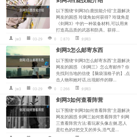
以下围绕“剑网3白鹿技能介绍”主题解决
网友的困惑 玲珑角如何获得? 玲珑角是
《剑网3》中的一种装备材料,可以用来
打造高品质的武器和防具。获得...
jw3
03-29
0
870
剑网3
剑网3怎么邮寄东西
以下围绕“剑网3怎么邮寄东西”主题解决
网友的困惑 《剑网三》怎么寄邮件? 你
先找到当地的信使【脑袋顶格子的】,点
击人物和她对话,出现邮件的聊...
jw3
03-29
0
266
剑网3
剑网3如何查看阵营
以下围绕“剑网3如何查看阵营”主题解决
网友的困惑 剑网三如何查看阵营? 剑网
三查看阵营方法:看玩家头像左侧,恶人
是红色的2把交叉的斧头,浩气是...