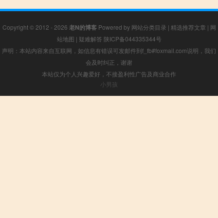
Copyright © 2012 - 2026
老N的博客
Powered by
网站分类目录
|
精选推荐文章
|
网
站地图
|
疑难解答
陕ICP备044335344号
声明：本站内容来自互联网，如信息有错误可发邮件到f_fb#foxmail.com说明，我们
会及时纠正，谢谢
本站仅为个人兴趣爱好，不接盈利性广告及商业合作
小男孩