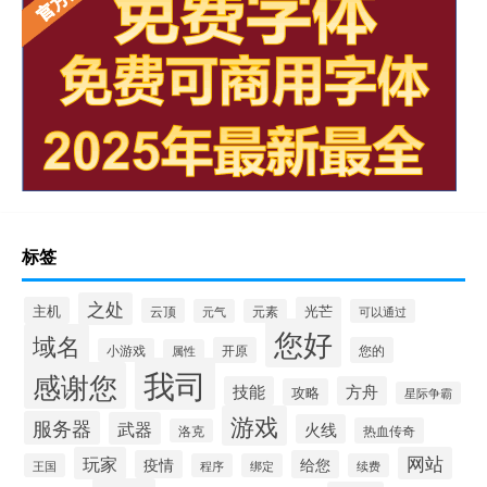
标签
之处
主机
光芒
云顶
元气
元素
可以通过
您好
域名
开原
您的
小游戏
属性
我司
感谢您
技能
方舟
攻略
星际争霸
游戏
服务器
武器
火线
热血传奇
洛克
玩家
网站
疫情
给您
王国
程序
绑定
续费