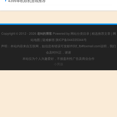
4399单机联机游戏推荐
Copyright © 2012 - 2026
老N的博客
Powered by
网站分类目录
|
精选推荐文章
|
网
站地图
|
疑难解答
陕ICP备044335344号
声明：本站内容来自互联网，如信息有错误可发邮件到f_fb#foxmail.com说明，我们
会及时纠正，谢谢
本站仅为个人兴趣爱好，不接盈利性广告及商业合作
小男孩