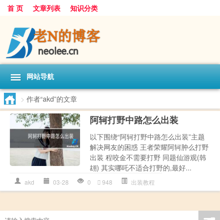
首 页
文章列表
知识分类
网站导航
>
作者“akd”的文章
阿轲打野中路怎么出装
以下围绕“阿轲打野中路怎么出装”主题
解决网友的困惑 王者荣耀阿轲肿么打野
出装 程咬金不需要打野 同题仙游观(韩
翃) 其实哪吒不适合打野的,最好...
akd
03-28
0
948
出装教程