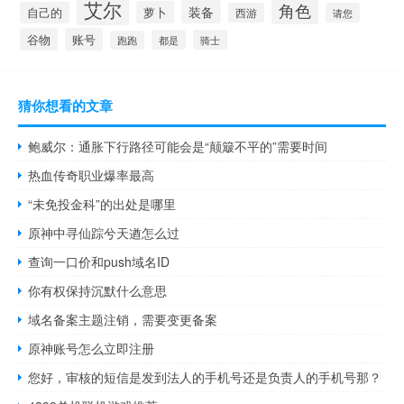
艾尔
角色
装备
萝卜
自己的
西游
请您
谷物
账号
都是
骑士
跑跑
猜你想看的文章
鲍威尔：通胀下行路径可能会是“颠簸不平的”需要时间
热血传奇职业爆率最高
“未免投金科”的出处是哪里
原神中寻仙踪兮天遒怎么过
查询一口价和push域名ID
你有权保持沉默什么意思
域名备案主题注销，需要变更备案
原神账号怎么立即注册
您好，审核的短信是发到法人的手机号还是负责人的手机号那？