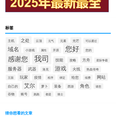
标签
之处
主机
光芒
云顶
元气
元素
可以通过
您好
域名
开原
您的
小游戏
属性
我司
感谢您
技能
方舟
攻略
星际争霸
游戏
服务器
武器
火线
热血传奇
洛克
玩家
网站
疫情
给您
王国
程序
绑定
续费
艾尔
角色
装备
萝卜
自己的
西游
请您
谷物
账号
都是
骑士
跑跑
猜你想看的文章