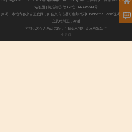
站地图
|
疑难解答
陕ICP备044335344号
声明：本站内容来自互联网，如信息有错误可发邮件到f_fb#foxmail.com说明，我们
会及时纠正，谢谢
本站仅为个人兴趣爱好，不接盈利性广告及商业合作
小男孩