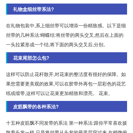
礼物盒细丝带系法?
在礼物包装中,系上细丝带可以增添一份精致感。以下是细
丝带的几种系法:蝴蝶结:将丝带的两头交叉,然后在上面的
一头拉紧形成一个结,将下面的两头交叉后,分别。
花束尾部怎么包?
这样可以防止花杆散开,对花束的整洁度有很好的保障。如
果您需要更美观的效果,可以在胶带外再包一层彩色的花艺
纸或缎带,这样可以让花束更加精致和漂亮。 花束。
皮筋飘带的各种系法?
十五种皮筋飘不同发带的系法 第一种系法:跟你平常喜欢披
散着头发一样,只是将丝带从头发的最里层穿过来,在稍微偏