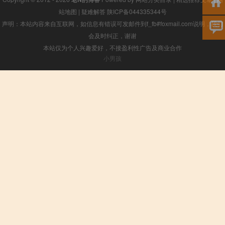
站地图
|
疑难解答
陕ICP备044335344号
声明：本站内容来自互联网，如信息有错误可发邮件到f_fb#foxmail.com说明，我们
会及时纠正，谢谢
本站仅为个人兴趣爱好，不接盈利性广告及商业合作
小男孩