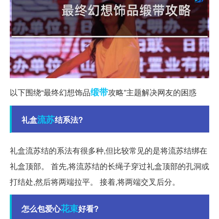
缎带
以下围绕“最终幻想饰品
攻略”主题解决网友的困惑
流苏
礼盒
结系法?
礼盒流苏结的系法有很多种,但比较常见的是将流苏结绑在
礼盒顶部。 首先,将流苏结的长绳子穿过礼盒顶部的孔洞或
打结处,然后将两端拉平。 接着,将两端交叉后分。
花束
怎么包爱心
好看?