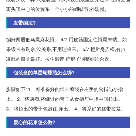
离头顶中心的位置系一个小小的蝴蝶节,外观就。
发带编法?
编好两股低马尾麻花辫。 4/7 用皮筋固定住辫尾末端。如
果缎带有剩余,没关系,不用理睬它。 5/7 把辫身弄松,有点
凌乱的感觉最好。拉住缎带,把辫子调整到适合盘。
包装盒的单层蝴蝶结怎么绑?
步骤如下: 1、将准备好的丝带缠绕在左手的食指与小指
上。 2、绕两圈,将绕过的带子从食指与中指中间拉出。
3、将拉出的带子包裹住,穿出。 4、将系好的丝带拉紧。
爱心的花束怎么做?