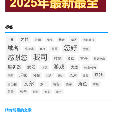
标签
之处
主机
光芒
云顶
元气
元素
可以通过
您好
域名
开原
您的
小游戏
属性
我司
感谢您
技能
方舟
攻略
星际争霸
游戏
服务器
武器
火线
热血传奇
洛克
玩家
网站
疫情
给您
王国
程序
绑定
续费
艾尔
角色
装备
萝卜
自己的
西游
请您
谷物
账号
都是
骑士
跑跑
猜你想看的文章