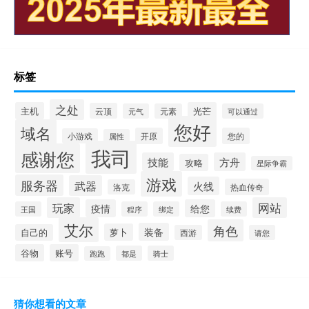
标签
之处
主机
光芒
云顶
元气
元素
可以通过
您好
域名
开原
您的
小游戏
属性
我司
感谢您
技能
方舟
攻略
星际争霸
游戏
服务器
武器
火线
热血传奇
洛克
玩家
网站
疫情
给您
王国
程序
绑定
续费
艾尔
角色
装备
萝卜
自己的
西游
请您
谷物
账号
都是
骑士
跑跑
猜你想看的文章