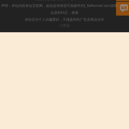
声明：本站内容来自互联网，如信息有错误可发邮件到f_fb#foxmail.com说明，我们
会及时纠正，谢谢
本站仅为个人兴趣爱好，不接盈利性广告及商业合作
小男孩