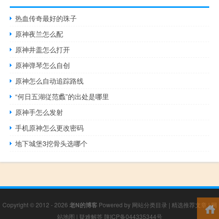
热血传奇最好的珠子
原神夜兰怎么配
原神井盖怎么打开
原神弹琴怎么自创
原神怎么自动追踪路线
“何日五湖従范蠡”的出处是哪里
原神手怎么发射
手机原神怎么更改密码
地下城堡3挖骨头选哪个
Copyright © 2012 - 2026
老N的博客
Powered by
网站分类目录
|
精选推荐文章
|
网
站地图
|
疑难解答
陕ICP备044335344号