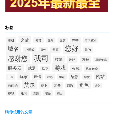
标签
之处
主机
光芒
云顶
元气
元素
可以通过
您好
域名
开原
您的
小游戏
属性
我司
感谢您
技能
方舟
攻略
星际争霸
游戏
服务器
武器
火线
热血传奇
洛克
玩家
网站
疫情
给您
王国
程序
绑定
续费
艾尔
角色
装备
萝卜
自己的
西游
请您
谷物
账号
都是
骑士
跑跑
猜你想看的文章