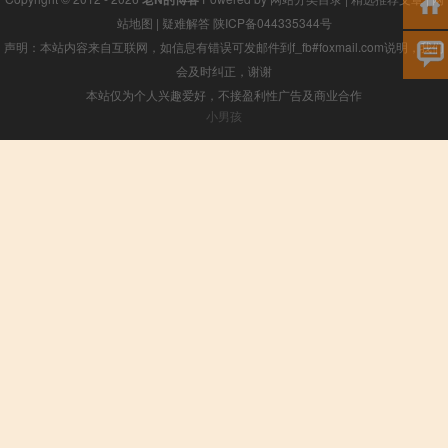
站地图
|
疑难解答
陕ICP备044335344号
声明：本站内容来自互联网，如信息有错误可发邮件到f_fb#foxmail.com说明，我们
会及时纠正，谢谢
本站仅为个人兴趣爱好，不接盈利性广告及商业合作
小男孩