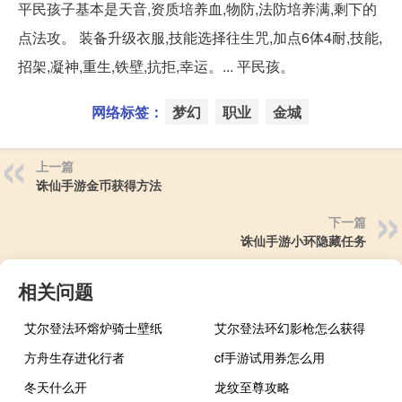
平民孩子基本是天音,资质培养血,物防,法防培养满,剩下的
点法攻。 装备升级衣服,技能选择往生咒,加点6体4耐,技能,
招架,凝神,重生,铁壁,抗拒,幸运。... 平民孩。
网络标签：
梦幻
职业
金城
上一篇
诛仙手游金币获得方法
下一篇
诛仙手游小环隐藏任务
相关问题
艾尔登法环熔炉骑士壁纸
艾尔登法环幻影枪怎么获得
方舟生存进化行者
cf手游试用券怎么用
冬天什么开
龙纹至尊攻略