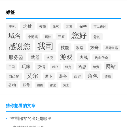
标签
之处
主机
光芒
云顶
元气
元素
可以通过
您好
域名
开原
您的
小游戏
属性
我司
感谢您
技能
方舟
攻略
星际争霸
游戏
服务器
武器
火线
热血传奇
洛克
玩家
网站
疫情
给您
王国
程序
绑定
续费
艾尔
角色
装备
萝卜
自己的
西游
请您
谷物
账号
都是
骑士
跑跑
猜你想看的文章
“神霄旧路”的出处是哪里