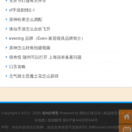
元宵节灯谜有关开学
cf手游剧情2-1
原神松果怎么调配
诛仙手游怎么合欢飞升
evening 品牌（Even-家居寝具品牌简介）
原神怎么转角拍摄视频
很奇怪 随州可以打开 上海说有备案问题
口舌攻略
元气骑士恶魔之花怎么获得
Copyright © 2012 - 2026
老N的博客
Powered by
网站分类目录
|
精选推荐文章
|
网
站地图
|
疑难解答
陕ICP备044335344号
声明：本站内容来自互联网，如信息有错误可发邮件到f_fb#foxmail.com说明，我们