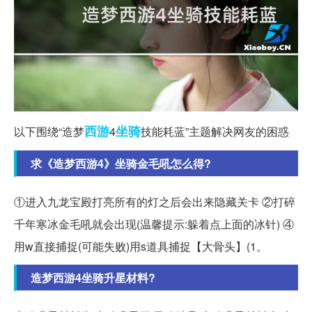
西游
坐骑
以下围绕“造梦
4
技能耗蓝”主题解决网友的困惑
求《造梦西游4》坐骑金毛吼怎么得?
①进入九龙宝殿打亮所有的灯之后会出来隐藏关卡 ②打碎
千年寒冰金毛吼就会出现(温馨提示:躲着点上面的冰针) ④
用w直接捕捉(可能失败)用s道具捕捉【大骨头】(1。
造梦西游4坐骑升星材料?