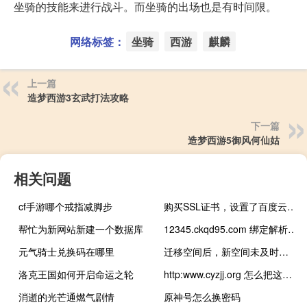
坐骑的技能来进行战斗。而坐骑的出场也是有时间限。
网络标签：
坐骑
西游
麒麟
上一篇
造梦西游3玄武打法攻略
下一篇
造梦西游5御风何仙姑
相关问题
cf手游哪个戒指减脚步
购买SSL证书，设置了百度云加速，网站https打不开
帮忙为新网站新建一个数据库
12345.ckqd95.com 绑定解析了好久了还是大
元气骑士兑换码在哪里
迁移空间后，新空间未及时生效
洛克王国如何开启命运之轮
http:www.cyzjj.org 怎么把这个主机换到香
消逝的光芒通燃气剧情
原神号怎么换密码