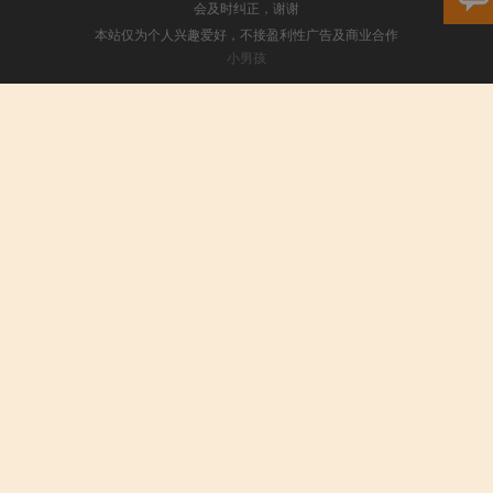
会及时纠正，谢谢
本站仅为个人兴趣爱好，不接盈利性广告及商业合作
小男孩