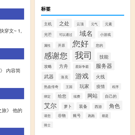
标签
之处
主机
云顶
元气
元素
穿文~ 1,
域名
光芒
可以通过
小游戏
您好
开原
您的
属性
我司
感谢您
技能
服务器
方舟
攻略
星际争霸
》 内容简
游戏
武器
火线
洛克
玩家
疫情
热血传奇
王国
程序
网站
给您
自己的
绑定
续费
艾尔
角色
装备
萝卜
西游
之旅》 他的
谷物
账号
请您
都是
跑跑
骑士