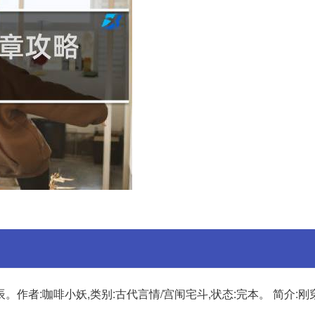
作者:咖啡小妖,类别:古代言情/宫闱宅斗,状态:完本。 简介: