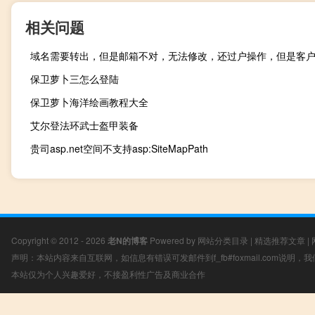
相关问题
域名需要转出，但是邮箱不对，无法修改，还过户操作，但是客
保卫萝卜三怎么登陆
保卫萝卜海洋绘画教程大全
艾尔登法环武士盔甲装备
贵司asp.net空间不支持asp:SiteMapPath
Copyright © 2012 - 2026
老N的博客
Powered by
网站分类目录
|
精选推荐文章
|
声明：本站内容来自互联网，如信息有错误可发邮件到f_fb#foxmail.com说明
本站仅为个人兴趣爱好，不接盈利性广告及商业合作