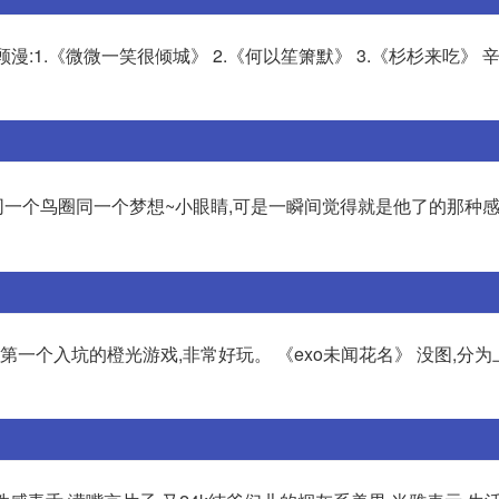
漫:1.《微微一笑很倾城》 2.《何以笙箫默》 3.《杉杉来吃》 辛夷
~同一个鸟圈同一个梦想~小眼睛,可是一瞬间觉得就是他了的那种
第一个入坑的橙光游戏,非常好玩。 《exo未闻花名》 没图,分为