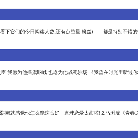
看下它们的今日阅读人数,还有点赞量,粉丝)——都是特别不错的快
之臣 我愿为他摇旗呐喊 也愿为他战死沙场 《我曾在时光里听过你
柔挂!就感觉他怎么能这么好。直球恋爱太甜啦! 2.马渕洸《青春