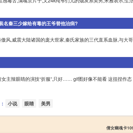
性感毒舌,满嘴京片子,又24k纯爷们儿的烟灰系美男,米雅表示,生
装名秦三少嫁给有毒的王爷替他治病?
秦傲风,威震大陆诸国的庞大世家,秦氏家族的三代直系血脉,与大
主辣眼睛的演技“折服”,只好…… gif图好像不能看 这扭捏作态
：
小说
眼睛
美男
倩女幽魂卡10