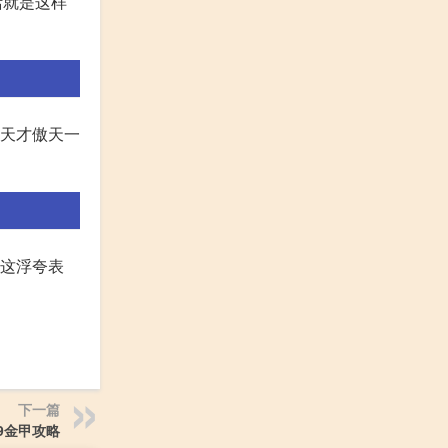
活就是这样
哥天才傲天一
 这浮夸表
下一篇
9金甲攻略