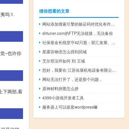
猜你想看的文章
坞:1.
网站添加搜索引擎的验证码对优化有作用吗?
shtuner.com的FTP无法链接，无法备份
社保基金长线坚守42只股：双汇发展、中原传媒等8只获社保基金连续持仓超5年
星露谷物语怎么得到回城
感觉~也许你
艾尔登法环如何 到 王城
您好，我要在 江苏佑展机电设备有限公司 这个名字下加
网站无法打开了，还是那个问题，
原神材料拼图怎么拼
上下两部,看
4399小游戏开发者工具
服务器上可以嵌套wordpress嘛