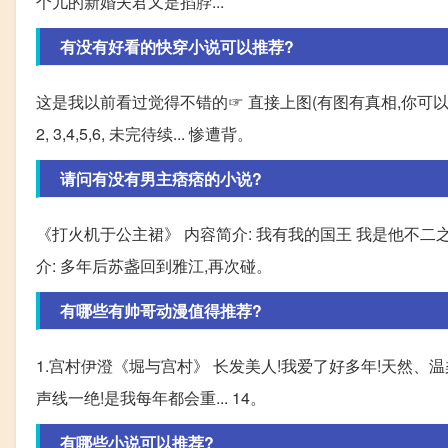
个儿的新婚夫君又是掐脖...
有没有好看的快穿小说可以推荐?
这是我以前看过觉得不错的☞ 直接上图(有图有真相,你可以
2, 3,4,5,6, 未完待续... 惨遭背。
请问有没有男主痞痞的小说?
《打火机于公主裙》 内容简介: 我有我的国王 我是他不二
介: 多年后苏盏回到雅江,再次碰。
有哪些有帅哥动漫值得推荐?
1.宫村伊澄《堀与宫村》 长发美人!我爱了好多年!天然、温
声线一绝!是我每年都会重... 14。
有哪些小说可以推荐?