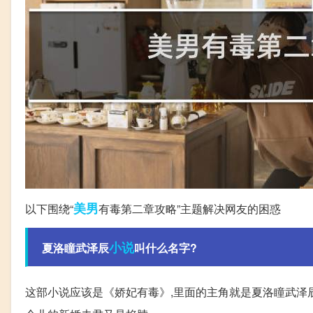
美男
以下围绕“
有毒第二章攻略”主题解决网友的困惑
小说
夏洛瞳武泽辰
叫什么名字?
这部小说应该是《娇妃有毒》,里面的主角就是夏洛瞳武泽辰。