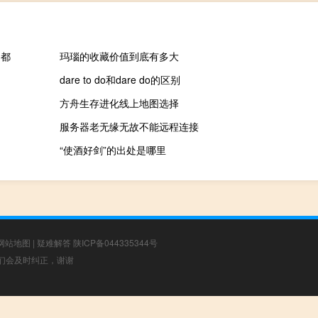
户都
玛瑙的收藏价值到底有多大
dare to do和dare do的区别
方舟生存进化线上地图选择
服务器老无缘无故不能远程连接
“使酒好剑”的出处是哪里
网站地图
|
疑难解答
陕ICP备044335344号
，我们会及时纠正，谢谢