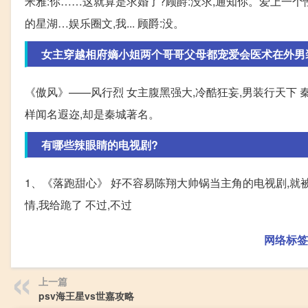
米雅:你……这就算是求婚了?顾爵:没求,通知你。爱上一个
的星湖…娱乐圈文,我... 顾爵:没。
女主穿越相府嫡小姐两个哥哥父母都宠爱会医术在外男
《傲风》——风行烈 女主腹黑强大,冷酷狂妄,男装行天下 
样闻名遐迩,却是秦城著名。
有哪些辣眼睛的电视剧?
1、《落跑甜心》 好不容易陈翔大帅锅当主角的电视剧,就被女
情,我给跪了 不过,不过
网络标签
上一篇
psv海王星vs世嘉攻略