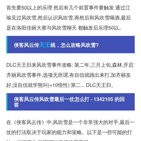
首先要50以上的乐理 然后有几个前置事件要触发 通过江
瑜见过风吹雪,然后认识风吹雪,再然后和风吹雪喝酒,最后
是在洛阳佳丽大赛与风吹雪聊天 都触发后乐理50以。
天王
侠客风云传
线，怎么攻略风吹雪?
DLC天王归来风吹雪事件攻略: 第二年,三月上旬,森林,开启
齐丽风吹雪事件,选项无所谓,有自信就跳出来打,加齐丽友
好,没自信就学熊叫(+10悟性) 第二... DLC天王归。
侠客风云传风吹雪最后一仗怎么打 - 1342105 的回
答
在《侠客风云传》中,风吹雪是一个非常强大的对手,最后一
仗的打法取决于玩家的能力和策略。以下是一些可能的打