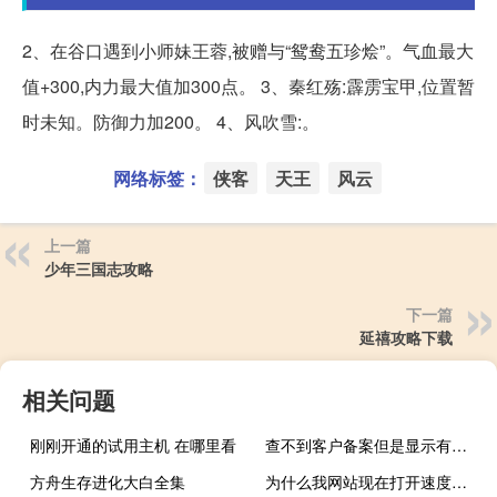
2、在谷口遇到小师妹王蓉,被赠与“鸳鸯五珍烩”。气血最大
值+300,内力最大值加300点。 3、秦红殇:霹雳宝甲,位置暂
时未知。防御力加200。 4、风吹雪:。
网络标签：
侠客
天王
风云
上一篇
少年三国志攻略
下一篇
延禧攻略下载
相关问题
刚刚开通的试用主机 在哪里看
查不到客户备案但是显示有备案无法进行新的备案
方舟生存进化大白全集
为什么我网站现在打开速度超级慢！