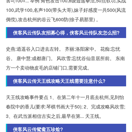
害=(100+... 举例 角色攻击100,8级逍遥拳法,50点软功,实战
100,武学100,名声100(带头大哥),妹子好感度一共500(风流
倜傥),攻击杭州的谷云飞600防(徐子易那里) 。
侠客风云传队友招募心得，侠客风云传队友怎么招?
史燕:逍遥谷入口进去左转。 齐丽:洛阳家中。 花痴:忘忧
谷。 唐中慧:成都唐门。 风吹雪:忘忧谷仙音居所前。 东南
方一个卖动物皮毛的店铺门口,需要完成。
侠客风云传天王线攻略天王线需要注意什么?
天王线攻略事件要点 1、在第二年十一月底去杭州,见到怡
春院中的香儿(要求:琴棋书画大于50); 2、完成攻略风吹雪;
3、在武当派相信古实之后,最早在第... 天王线。
侠客风云传鸳鸯五珍烩?