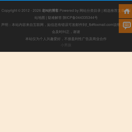
Copyright © 2012 - 2026
老N的博客
Powered by
网站分类目录
|
精选推荐文章
|
网
站地图
|
疑难解答
陕ICP备044335344号
声明：本站内容来自互联网，如信息有错误可发邮件到f_fb#foxmail.com说明，我们
会及时纠正，谢谢
本站仅为个人兴趣爱好，不接盈利性广告及商业合作
小男孩