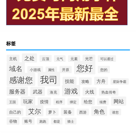
标签
之处
主机
光芒
云顶
元气
元素
可以通过
您好
域名
开原
您的
小游戏
属性
我司
感谢您
技能
方舟
攻略
星际争霸
游戏
服务器
武器
火线
热血传奇
洛克
玩家
网站
疫情
给您
王国
程序
绑定
续费
艾尔
角色
装备
萝卜
自己的
西游
请您
谷物
账号
都是
骑士
跑跑