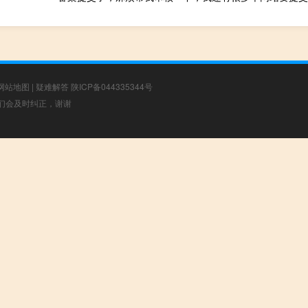
网站地图
|
疑难解答
陕ICP备044335344号
，我们会及时纠正，谢谢