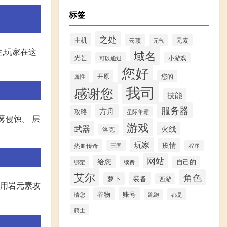
标签
之处
主机
云顶
元气
元素
,玩家在这
域名
光芒
可以通过
小游戏
您好
开原
您的
属性
我司
感谢您
技能
服务器
方舟
攻略
星际争霸
雾侵蚀。 层
游戏
武器
火线
洛克
玩家
疫情
热血传奇
王国
程序
网站
给您
自己的
绑定
续费
艾尔
角色
装备
萝卜
西游
,用岩元素攻
谷物
账号
请您
都是
跑跑
骑士