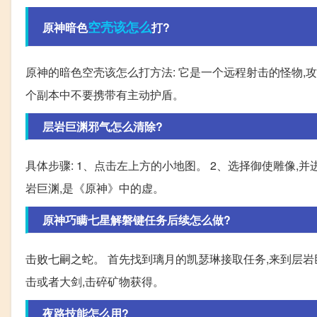
空壳
该怎么
原神暗色
打?
原神的暗色空壳该怎么打方法: 它是一个远程射击的怪物,
个副本中不要携带有主动护盾。
层岩巨渊邪气怎么清除?
具体步骤: 1、点击左上方的小地图。 2、选择御使雕像,
岩巨渊,是《原神》中的虚。
原神巧瞒七星解磐键任务后续怎么做?
击败七嗣之蛇。 首先找到璃月的凯瑟琳接取任务,来到层岩巨
击或者大剑,击碎矿物获得。
夜路技能怎么用?