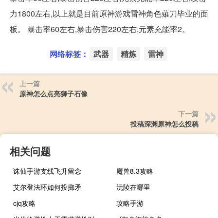
力1800左右,以上就是目前原神游戏雷神角色薙刀毕业的面
板。 暴击率60左右,暴击伤害220左右,元素充能率2。
网络标签：
武器
精炼
雷神
上一篇
原神怎么点亮狮子石像
下一篇
投稿深渊原神怎么投稿
相关问题
诛仙手游支线飞升留念
魔兽8.3攻略
艾尔登法环如何投掷矛
沅陵在哪里
cjq攻略
攻略手游