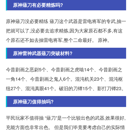
原神薙刀有必要精炼吗?
原神薙刀没必要精练 薙刀这个武器是雷电将军的专武,抽一
把就可以了,没必要去追求精炼,因为大家原石都不多,有这
个原石还不如去抽雷电将军,整个二命最好。 原神。
原神雷神武器薙刀突破材料?
今昔剧画之恶尉5个、今昔剧画之虎啮14个、今昔剧画之
一角14个、今昔剧画之鬼人6个。混沌机关23个、混沌枢
纽27个、混沌真眼41个。破旧的刀镡15个、影打刀镡23。
原神薙刀值得抽吗?
平民玩家不值得抽 “薙刀”是一个比较出色的武器,效果很好,
充能方面也非常出色。 但是我们毕竟要考虑自己的实际情