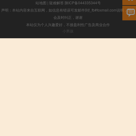
站地图
|
疑难解答
陕ICP备044335344号
声明：本站内容来自互联网，如信息有错误可发邮件到f_fb#foxmail.com说明，我们
会及时纠正，谢谢
本站仅为个人兴趣爱好，不接盈利性广告及商业合作
小男孩