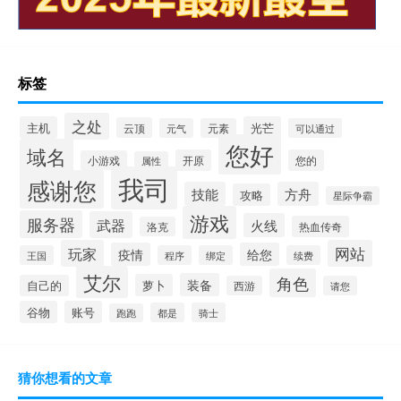
标签
之处
主机
光芒
云顶
元气
元素
可以通过
您好
域名
开原
您的
小游戏
属性
我司
感谢您
技能
方舟
攻略
星际争霸
游戏
服务器
武器
火线
热血传奇
洛克
玩家
网站
疫情
给您
王国
程序
绑定
续费
艾尔
角色
装备
萝卜
自己的
西游
请您
谷物
账号
都是
骑士
跑跑
猜你想看的文章