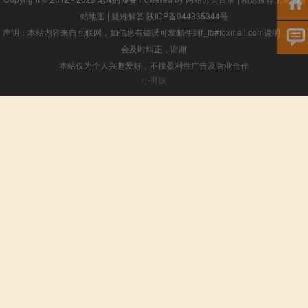
站地图
|
疑难解答
陕ICP备044335344号
声明：本站内容来自互联网，如信息有错误可发邮件到f_fb#foxmail.com说明，我们
会及时纠正，谢谢
本站仅为个人兴趣爱好，不接盈利性广告及商业合作
小男孩