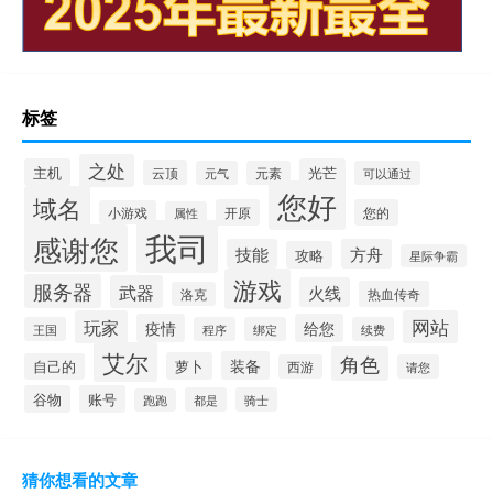
标签
之处
主机
光芒
云顶
元气
元素
可以通过
您好
域名
开原
您的
小游戏
属性
我司
感谢您
技能
方舟
攻略
星际争霸
游戏
服务器
武器
火线
热血传奇
洛克
玩家
网站
疫情
给您
王国
程序
绑定
续费
艾尔
角色
装备
萝卜
自己的
西游
请您
谷物
账号
都是
骑士
跑跑
猜你想看的文章