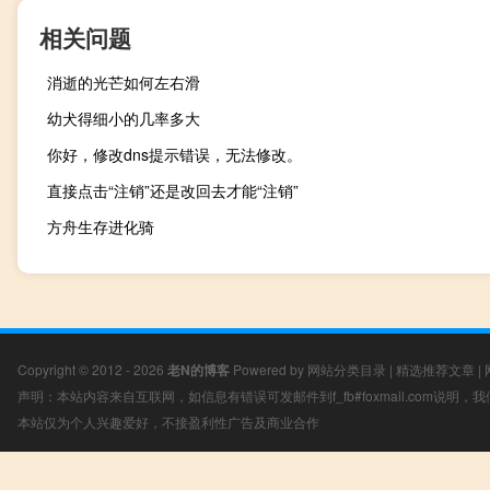
相关问题
消逝的光芒如何左右滑
幼犬得细小的几率多大
你好，修改dns提示错误，无法修改。
直接点击“注销”还是改回去才能“注销”
方舟生存进化骑
Copyright © 2012 - 2026
老N的博客
Powered by
网站分类目录
|
精选推荐文章
|
声明：本站内容来自互联网，如信息有错误可发邮件到f_fb#foxmail.com说明
本站仅为个人兴趣爱好，不接盈利性广告及商业合作