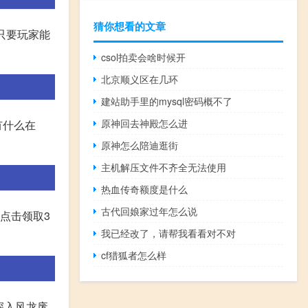
猜你想看的文章
只要玩家能
csol拍卖会啥时候开
北京顺义区在几环
建站助手里的mysql密码概不了
原神回去神殿怎么进
有什么在
原神怎么陪迪逛街
主机解压文件不齐全无法使用
热血传奇额度是什么
古代回娘家过年怎么说
 点击领取3
我已经改了，请帮我看看对不对
cf猎狐者怎么样
深入风龙废