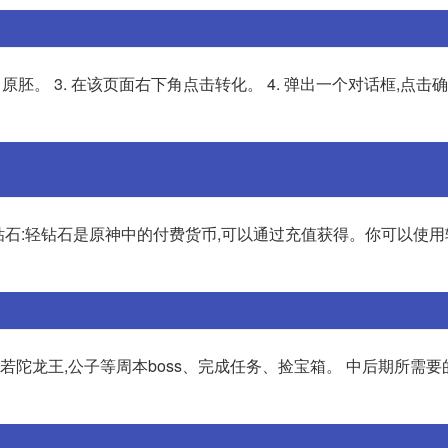
弓原胚。 3. 在该页面右下角点击转化。 4. 弹出一个对话框,点击
 轻钻石:轻钻石是原神中的付费货币,可以通过充值获得。你可以使
若陀龙王,公子等周本boss、完成任务、捡宝箱。 中后期所需