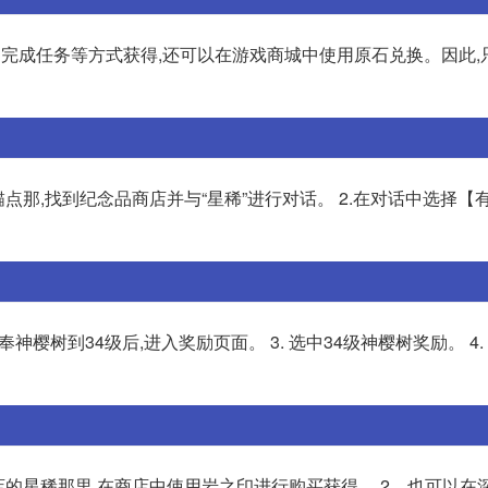
、完成任务等方式获得,还可以在游戏商城中使用原石兑换。因此,
点那,找到纪念品商店并与“星稀”进行对话。 2.在对话中选择【
奉神樱树到34级后,进入奖励页面。 3. 选中34级神樱树奖励。 4.
店的星稀那里,在商店中使用岩之印进行购买获得。 2、也可以在