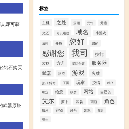
标签
之处
主机
云顶
元气
元素
确认,即可获
域名
光芒
可以通过
小游戏
您好
开原
您的
属性
我司
感谢您
技能
服务器
方舟
攻略
星际争霸
用轻钻石购买
游戏
武器
火线
洛克
玩家
疫情
热血传奇
王国
程序
网站
给您
自己的
绑定
续费
艾尔
角色
装备
萝卜
西游
要的武器原胚
谷物
账号
请您
都是
跑跑
骑士