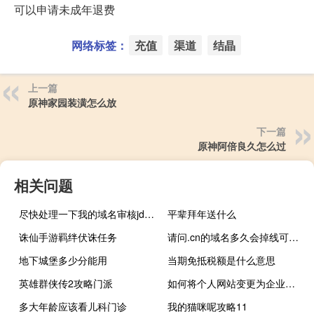
可以申请未成年退费
网络标签：
充值
渠道
结晶
上一篇
原神家园装潢怎么放
下一篇
原神阿倍良久怎么过
相关问题
尽快处理一下我的域名审核jdkjdg.com
平辈拜年送什么
诛仙手游羁绊伏诛任务
请问.cn的域名多久会掉线可以重新注册
地下城堡多少分能用
当期免抵税额是什么意思
英雄群侠传2攻略门派
如何将个人网站变更为企业网站
多大年龄应该看儿科门诊
我的猫咪呢攻略11