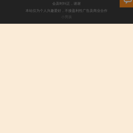
会及时纠正，谢谢
本站仅为个人兴趣爱好，不接盈利性广告及商业合作
小男孩