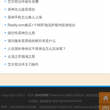
艾尔登法环诞生在哪
原神怎么提高雷抗
原神手机怎么换人上场
Realty.com购买1个MSF德克萨斯州投资组合
很任性原神怎么剪
请问服务器系统的根目录是什么
人在国外身份证不再身边怎么实名呢？
云顶之弈领域之怒
艾尔登法环太刀操作
Copyright © 2012 - 2026
老N的博客
Powered by
网站分类目录
|
精选推荐文章
|
网
站地图
|
疑难解答
陕ICP备044335344号
声明：本站内容来自互联网，如信息有错误可发邮件到f_fb#foxmail.com说明，我们