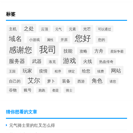
标签
之处
主机
光芒
云顶
元气
元素
可以通过
您好
域名
开原
您的
小游戏
属性
我司
感谢您
技能
方舟
攻略
星际争霸
游戏
服务器
武器
火线
热血传奇
洛克
玩家
网站
疫情
给您
王国
程序
绑定
续费
艾尔
角色
装备
萝卜
自己的
西游
请您
谷物
账号
都是
骑士
跑跑
猜你想看的文章
元气骑士里的红叉怎么得