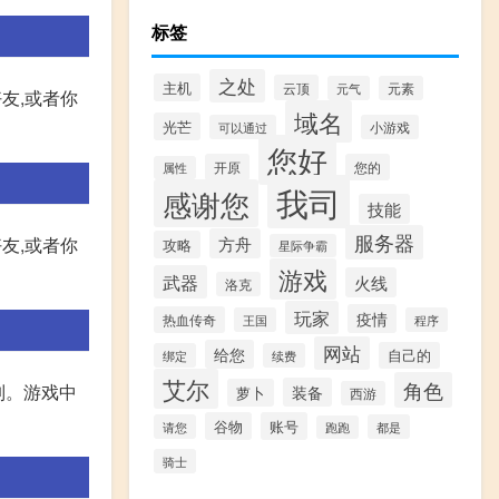
标签
之处
主机
云顶
元气
元素
友,或者你
域名
光芒
可以通过
小游戏
您好
开原
您的
属性
我司
感谢您
技能
服务器
方舟
友,或者你
攻略
星际争霸
游戏
武器
火线
洛克
玩家
疫情
热血传奇
王国
程序
网站
给您
自己的
绑定
续费
艾尔
角色
制。游戏中
装备
萝卜
西游
谷物
账号
请您
都是
跑跑
骑士