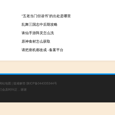
“五老当门但读书”的出处是哪里
乱舞三国志中后期攻略
诛仙手游阵灵怎么洗
原神食材怎么获取
请把座机都改成 -备案平台
网站地图
|
疑难解答
陕ICP备044335344号
，我们会及时纠正，谢谢