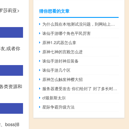
罗莎莉亚>
猜你想看的文章
为什么我在本地测试没问题，到网站上后出现问题？
诛仙手游哪个角色平民厉害
原神1.2武器怎么拿
友,或者你
原神七神的宫殿怎么进
诛仙手游封神后装备
诛仙手游几个区
原神怎么触发神樱大招
得各类资源和
服务器遭受攻击 你们给封了 封了多长时间呢
cf最新斯太尔
星际争霸升级方法
、boss掉