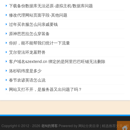
下载备份数据库无法还原-虚拟主机/数据库问题
修改代理网站页面字段-其他问题
过年买衣服怎么问亲戚要钱
原神芭芭拉怎么穿装备
你好，能不能帮我们统计一下流量
艾尔登法环龙墓野兽
客户域名szextend.cn 绑定的是阿里巴巴旺铺无法删除
洛杉矶纬度是多少
春节农谚英语怎么说
网站又打不开，是服务器又出问题了吗？
Copyright © 2012 - 2026
老N的博客
Powered by
网站分类目录
|
精选推荐文章
|
网