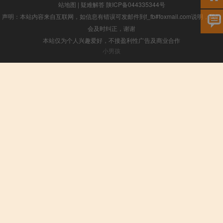
站地图
|
疑难解答
陕ICP备044335344号
声明：本站内容来自互联网，如信息有错误可发邮件到f_fb#foxmail.com说明，我们
会及时纠正，谢谢
本站仅为个人兴趣爱好，不接盈利性广告及商业合作
小男孩