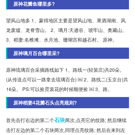
原神花瓣鱼哪里多?
望风山地多 1、蒙得地区主要是望风山地、果酒湖南、风
龙废墟、龙脊雪山。 2、璃月:天遒谷、琥牢山、奥藏山。
3、稻妻:名椎滩、水月池、珊瑚宫和越石村。 原神。
原神璃月百合哪里采?
原神琉璃百合采摘路线如下 1、路线一(轻策庄)共20朵。
(从传送点可以一路拿去琉璃百合) ￼ 2、路线二(玉京台)共
16朵。 PS:可以捡霓裳花的时候顺便捡 ￼ 3、路。
原神稻妻4花瓣石头点亮规则?
石块
首先击打右边的第二个
两次,点亮它的纹路; 然后继续
击打左边的第二个石块两次,同理点亮纹路; 然后在来到左