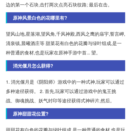
边的第一个石块,击打两次点亮石块纹路; 最后在击。
原神风景白色的花哪里有?
望风山地,星落湖,望风角,千风神殿,西风之鹰的庙宇,誓言岬,
清泉镇,晨曦酒庄等 甜菜花有白色的花瓣与绿叶组成,是一
种普通的食材,也是玩家在原神手游中首... 望。
消光偃月怎么获得?
1. 消光偃月是《阴阳师》游戏中的一种式神,玩家可以通过
多种途径获得。 2. 首先,玩家可以通过游戏中的鬼王挑
战、御魂挑战、妖气封印等途径获得式神碎片,然后。
原神甜甜花位置?
甜甜花有白色的花瓣与绿叶组成,是一种普通的食材,也是玩