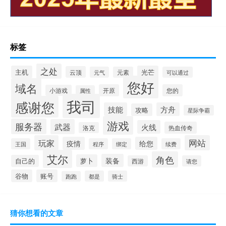
标签
之处
主机
光芒
云顶
元气
元素
可以通过
您好
域名
开原
您的
小游戏
属性
我司
感谢您
技能
方舟
攻略
星际争霸
游戏
服务器
武器
火线
热血传奇
洛克
玩家
网站
疫情
给您
王国
程序
绑定
续费
艾尔
角色
装备
萝卜
自己的
西游
请您
谷物
账号
都是
骑士
跑跑
猜你想看的文章