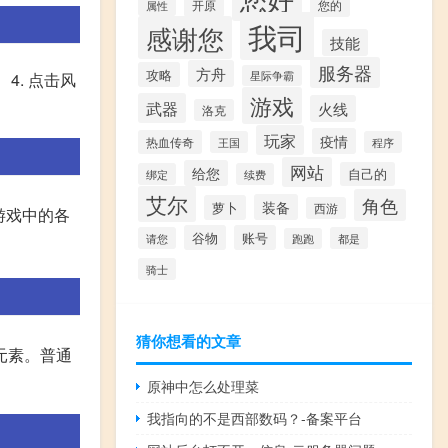
开原
您的
属性
我司
感谢您
技能
服务器
方舟
攻略
星际争霸
4. 点击风
游戏
武器
火线
洛克
玩家
疫情
热血传奇
王国
程序
网站
给您
自己的
绑定
续费
艾尔
角色
装备
萝卜
西游
游戏中的各
谷物
账号
请您
都是
跑跑
骑士
猜你想看的文章
元素。普通
原神中怎么处理菜
我指向的不是西部数码？-备案平台