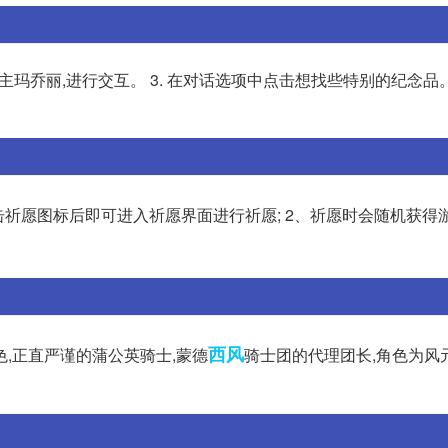
店主玛乔丽,进行交互。 3. 在对话选项中点击想找些特别的纪念品。 
击祈愿图标后即可进入祈愿界面进行祈愿; 2、祈愿时会随机获得
西风
,正直严谨的蒲公英骑士,蒙德
骑士团的代理团长,角色为风