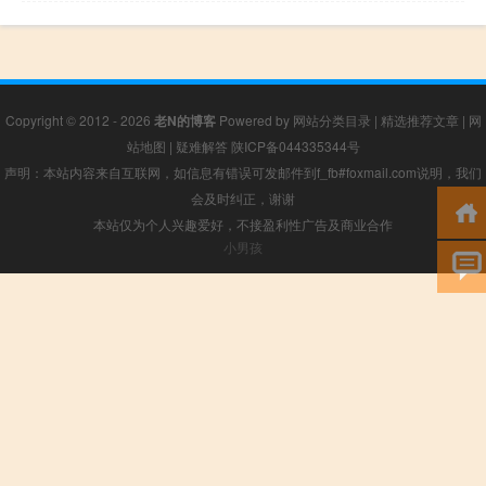
Copyright © 2012 - 2026
老N的博客
Powered by
网站分类目录
|
精选推荐文章
|
网
站地图
|
疑难解答
陕ICP备044335344号
声明：本站内容来自互联网，如信息有错误可发邮件到f_fb#foxmail.com说明，我们
会及时纠正，谢谢
本站仅为个人兴趣爱好，不接盈利性广告及商业合作
小男孩