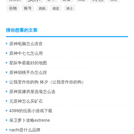
谷物
账号
都是
骑士
跑跑
猜你想看的文章
原神电脑怎么语音
原神中七七怎么用
星际争霸最好的地图
原神胡桃手办怎么捏
让我变作你的狗 林夕（让我变作你的狗）
原神莫娜房屋选项怎么选
元原神怎么买矿石
4399的拉面小游戏下载
保卫萝卜攻略extreme
nachi是什么品牌