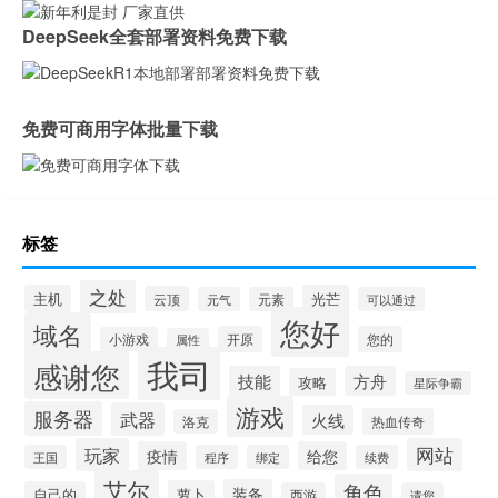
DeepSeek全套部署资料免费下载
免费可商用字体批量下载
标签
之处
主机
光芒
云顶
元气
元素
可以通过
您好
域名
开原
您的
小游戏
属性
我司
感谢您
技能
方舟
攻略
星际争霸
游戏
服务器
武器
火线
热血传奇
洛克
玩家
网站
疫情
给您
王国
程序
绑定
续费
艾尔
角色
装备
萝卜
自己的
西游
请您