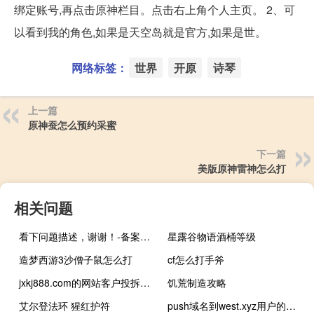
绑定账号,再点击原神栏目。点击右上角个人主页。 2、可
以看到我的角色,如果是天空岛就是官方,如果是世。
网络标签：
世界
开原
诗琴
上一篇
原神蚕怎么预约采蜜
下一篇
美版原神雷神怎么打
相关问题
看下问题描述，谢谢！-备案平台
星露谷物语酒桶等级
造梦西游3沙僧子鼠怎么打
cf怎么打手斧
jxkj888.com的网站客户投拆晚上打开很曙，要么打不开
饥荒制造攻略
艾尔登法环 猩红护符
push域名到west.xyz用户的问题