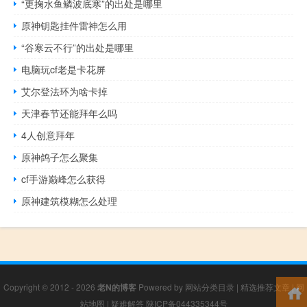
“更掬水鱼鳞波底寒”的出处是哪里
原神钥匙挂件雷神怎么用
“谷寒云不行”的出处是哪里
电脑玩cf老是卡花屏
艾尔登法环为啥卡掉
天津春节还能拜年么吗
4人创意拜年
原神鸽子怎么聚集
cf手游巅峰怎么获得
原神建筑模糊怎么处理
Copyright © 2012 - 2026
老N的博客
Powered by
网站分类目录
|
精选推荐文章
|
网
站地图
|
疑难解答
陕ICP备044335344号