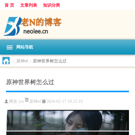
首 页
文章列表
知识分类
网站导航
>
原神ol
>
原神世界树怎么过
原神世界树怎么过
原神ol
网友:
yss
2024-02-17 19:23:19