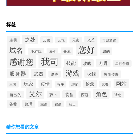
标签
之处
主机
光芒
云顶
元气
元素
可以通过
您好
域名
开原
您的
小游戏
属性
我司
感谢您
技能
方舟
攻略
星际争霸
游戏
服务器
武器
火线
热血传奇
洛克
玩家
网站
疫情
给您
王国
程序
绑定
续费
艾尔
角色
装备
萝卜
自己的
西游
请您
谷物
账号
都是
骑士
跑跑
猜你想看的文章