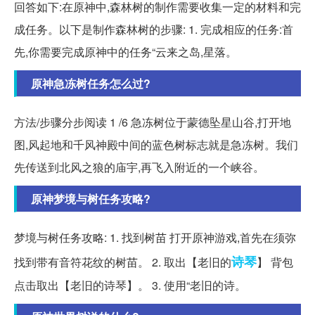
回答如下:在原神中,森林树的制作需要收集一定的材料和完
成任务。以下是制作森林树的步骤: 1. 完成相应的任务:首
先,你需要完成原神中的任务“云来之岛,星落。
原神急冻树任务怎么过?
方法/步骤分步阅读 1 /6 急冻树位于蒙德坠星山谷,打开地
图,风起地和千风神殿中间的蓝色树标志就是急冻树。我们
先传送到北风之狼的庙宇,再飞入附近的一个峡谷。
原神梦境与树任务攻略?
梦境与树任务攻略: 1. 找到树苗 打开原神游戏,首先在须弥
诗琴
找到带有音符花纹的树苗。 2. 取出【老旧的
】 背包
点击取出【老旧的诗琴】。 3. 使用“老旧的诗。