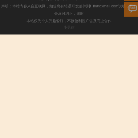
声明：本站内容来自互联网，如信息有错误可发邮件到f_fb#foxmail.com说明，我们
会及时纠正，谢谢
本站仅为个人兴趣爱好，不接盈利性广告及商业合作
小男孩