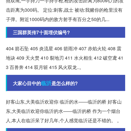
燕双鹰,一手持刀一手持手枪,枪的攻击距离为800码刀的攻
击距离为300码。 定位:刺客,战士 被动:我赌你的枪里没有
子弹。附近1000码内的敌方射手有百分之50的几...
三国群英传7十面埋伏编号?
404 箭石坠 405 炎流星 406 箭雨冲 407 赤焰火轮 408 震
地诀 409 天火焚 410 裂地刃 411 水火相生 412 破空鸢 41
3 百兽奔 414 双月斩 415 风火双龙..。
临沂
大家心目中的
是怎么样的?
好客山东,大美临沂欢迎你 临沂的水——临沂的桥 好客山
东,大美临沂欢迎你临沂的水——临沂的桥 作为一个烟台
人,本人在临沂呆了好几年,个人感觉临沂还是不错的。 。