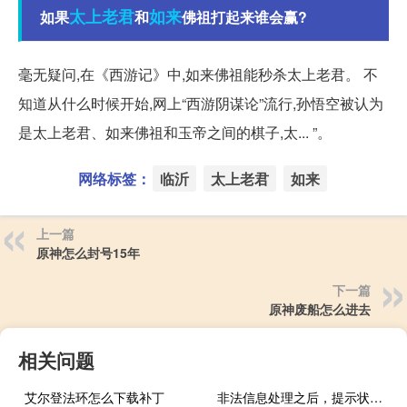
太上老君
如来
如果
和
佛祖打起来谁会赢?
毫无疑问,在《西游记》中,如来佛祖能秒杀太上老君。 不
知道从什么时候开始,网上“西游阴谋论”流行,孙悟空被认为
是太上老君、如来佛祖和玉帝之间的棋子,太... ”。
网络标签：
临沂
太上老君
如来
上一篇
原神怎么封号15年
下一篇
原神废船怎么进去
相关问题
艾尔登法环怎么下载补丁
非法信息处理之后，提示状态是“待程序审核” 如何变成“已处理