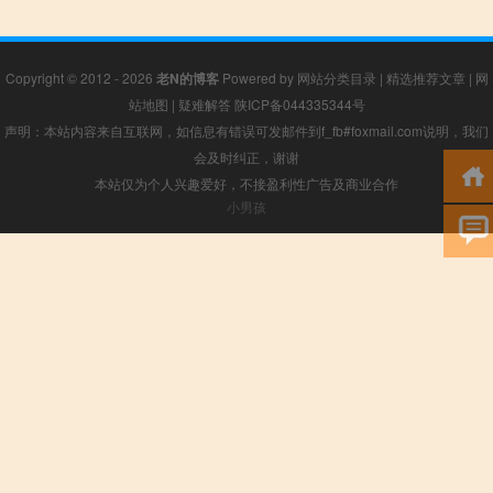
Copyright © 2012 - 2026
老N的博客
Powered by
网站分类目录
|
精选推荐文章
|
网
站地图
|
疑难解答
陕ICP备044335344号
声明：本站内容来自互联网，如信息有错误可发邮件到f_fb#foxmail.com说明，我们
会及时纠正，谢谢
本站仅为个人兴趣爱好，不接盈利性广告及商业合作
小男孩