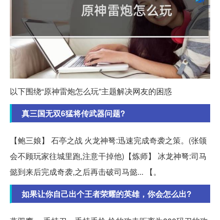
以下围绕“原神雷炮怎么玩”主题解决网友的困惑
真三国无双6猛将传武器问题?
【鲍三娘】 石亭之战 火龙神弩:迅速完成奇袭之策。(张颌
会不顾玩家往城里跑,注意干掉他)【炼师】 冰龙神弩:司马
懿到来后完成奇袭,之后再击破司马懿... 【。
如果让你自己出个王者荣耀的英雄，你会怎么出?