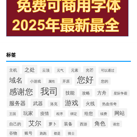
标签
之处
主机
光芒
云顶
元气
元素
可以通过
您好
域名
开原
您的
小游戏
属性
我司
感谢您
技能
方舟
攻略
星际争霸
游戏
服务器
武器
火线
热血传奇
洛克
玩家
网站
疫情
给您
王国
程序
绑定
续费
艾尔
角色
装备
萝卜
自己的
西游
请您
谷物
账号
都是
骑士
跑跑