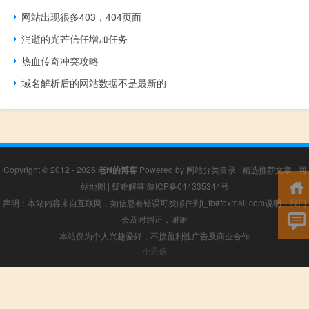
网站出现很多403，404页面
消逝的光芒信任增加任务
热血传奇冲突攻略
域名解析后的网站数据不是最新的
Copyright © 2012 - 2026
老N的博客
Powered by
网站分类目录
|
精选推荐文章
|
网
站地图
|
疑难解答
陕ICP备044335344号
声明：本站内容来自互联网，如信息有错误可发邮件到f_fb#foxmail.com说明，我们
会及时纠正，谢谢
本站仅为个人兴趣爱好，不接盈利性广告及商业合作
小男孩