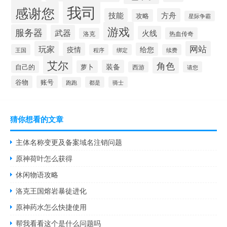
我司
感谢您
技能
方舟
攻略
星际争霸
游戏
服务器
武器
火线
热血传奇
洛克
玩家
网站
疫情
给您
王国
程序
绑定
续费
艾尔
角色
装备
萝卜
自己的
西游
请您
谷物
账号
都是
骑士
跑跑
猜你想看的文章
主体名称变更及备案域名注销问题
原神荷叶怎么获得
休闲物语攻略
洛克王国熔岩暴徒进化
原神药水怎么快捷使用
帮我看看这个是什么问题吗