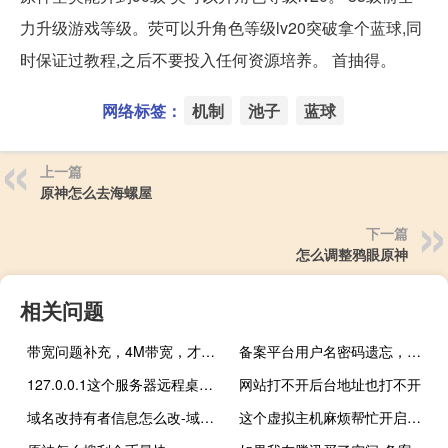
力升级游戏等级。荧可以升角色等级lv20突破拿个蓝球,同
时保证过教程,之后不要投入任何资源培养。 首抽得。
网络标签：
机制
池子
蓝球
上一篇
原神怎么去海螺屋
下一篇
怎么调整鸦眼原神
相关问题
带宽问题补充，4M带宽，才并行下载4个，速率都不到200KB
备案平台用户名密码遗忘，无法在线找回，现在的负责人想请帮忙找
127.0.0.1这个服务器远程桌面太卡了，根本没法操作
网站打不开后台地址也打不开
域名改持有者信息怎么改-域名及账户问题
这个虚拟主机麻烦帮忙开启一下redis