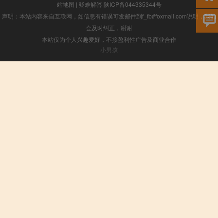
站地图
|
疑难解答
陕ICP备044335344号
声明：本站内容来自互联网，如信息有错误可发邮件到f_fb#foxmail.com说明，我们
会及时纠正，谢谢
本站仅为个人兴趣爱好，不接盈利性广告及商业合作
小男孩