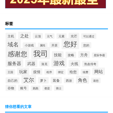
标签
之处
主机
光芒
云顶
元气
元素
可以通过
您好
域名
开原
您的
小游戏
属性
我司
感谢您
技能
方舟
攻略
星际争霸
游戏
服务器
武器
火线
热血传奇
洛克
玩家
网站
疫情
给您
王国
程序
绑定
续费
艾尔
角色
装备
萝卜
自己的
西游
请您
谷物
账号
都是
骑士
跑跑
猜你想看的文章