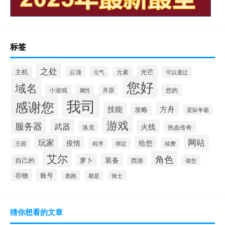
标签
之处
主机
光芒
云顶
元气
元素
可以通过
您好
域名
开原
您的
小游戏
属性
我司
感谢您
技能
方舟
攻略
星际争霸
游戏
服务器
武器
火线
热血传奇
洛克
玩家
网站
疫情
给您
王国
程序
绑定
续费
艾尔
角色
装备
萝卜
自己的
西游
请您
谷物
账号
都是
骑士
跑跑
猜你想看的文章