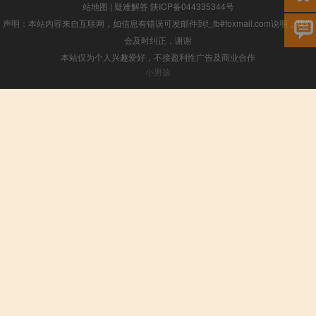
站地图
|
疑难解答
陕ICP备044335344号
声明：本站内容来自互联网，如信息有错误可发邮件到f_fb#foxmail.com说明，我们
会及时纠正，谢谢
本站仅为个人兴趣爱好，不接盈利性广告及商业合作
小男孩