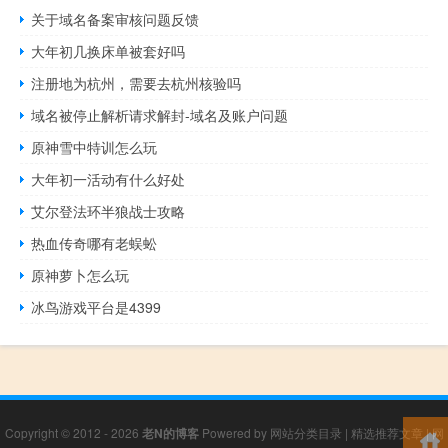
关于域名备案审核问题反馈
大年初几换床单被套好吗
注册地为杭州，需要去杭州核验吗
域名被停止解析请求解封-域名及账户问题
原神雪中特训怎么玩
大年初一活动有什么好处
艾尔登法环半狼战士攻略
热血传奇哪有老蜈蚣
原神萝卜怎么玩
冰鸟游戏平台是4399
Copyright © 2012 - 2026
老N的博客
Powered by
网站分类目录
|
精选推荐文章
|
网