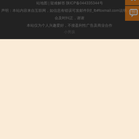
站地图
|
疑难解答
陕ICP备044335344号
声明：本站内容来自互联网，如信息有错误可发邮件到f_fb#foxmail.com说明，我们
会及时纠正，谢谢
本站仅为个人兴趣爱好，不接盈利性广告及商业合作
小男孩