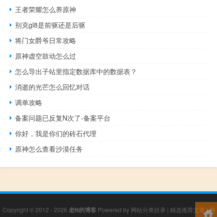
王者荣耀怎么养原神
别克gl8是前驱还是后驱
将门女爵爷日常攻略
原神虚空鼓动怎么过
怎么导出子站里指定数据库中的数据表？
消逝的光芒怎么回忆对话
调单攻略
备案问题已反复N次了-备案平台
你好，我是你们的砖石代理
原神怎么查看沙漠任务
Copyright © 2012 - 2026
老N的博客
Powered by
网站分类目录
|
精选推荐文章
|
网