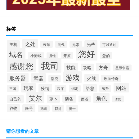
标签
之处
主机
光芒
云顶
元气
元素
可以通过
您好
域名
开原
您的
小游戏
属性
我司
感谢您
技能
方舟
攻略
星际争霸
游戏
服务器
武器
火线
热血传奇
洛克
玩家
网站
疫情
给您
王国
程序
绑定
续费
艾尔
角色
装备
萝卜
自己的
西游
请您
谷物
账号
都是
骑士
跑跑
猜你想看的文章