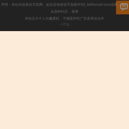
声明：本站内容来自互联网，如信息有错误可发邮件到f_fb#foxmail.com说明，我们
会及时纠正，谢谢
本站仅为个人兴趣爱好，不接盈利性广告及商业合作
小男孩