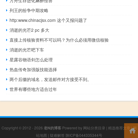
方舟生存进化麻醉怪兽
列王的纷争中期攻略
http:www.chinacjsx.com 这个又报问题了
消逝的光芒2 pc 多大
直接上传核验资料不可以吗？为什么必须用微信核验
消逝的光芒吧下车
星露谷物语剑怎么处理
热血传奇加强版技能选择
两个后缀的域名，发送邮件对方接受不到。
世界有哪些地方适合过年
Copyright © 2012 - 2026
老N的博客
Powered by
网站分类目录
|
精选推荐文章
|
网
站地图
|
疑难解答
陕ICP备044335344号