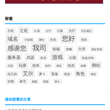
标签
之处
主机
光芒
云顶
元气
元素
可以通过
您好
域名
开原
您的
小游戏
属性
我司
感谢您
技能
方舟
攻略
星际争霸
游戏
服务器
武器
火线
热血传奇
洛克
玩家
网站
疫情
给您
王国
程序
绑定
续费
艾尔
角色
装备
萝卜
自己的
西游
请您
谷物
账号
都是
骑士
跑跑
猜你想看的文章